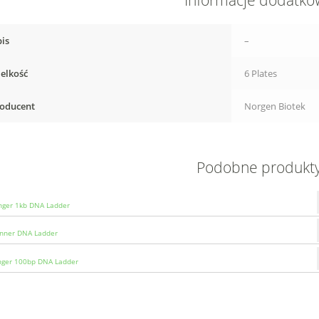
Informacje dodatk
is
–
elkość
6 Plates
oducent
Norgen Biotek
Podobne produkt
ger 1kb DNA Ladder
nner DNA Ladder
nger 100bp DNA Ladder