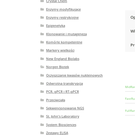
Crystal Chem
Enzymy modyfikujące
Op
Enzymy restrykcyjne
Epigenetyka
Wi
Klonowanie i mutageneza
Komórki kompetentne
Pr
Markery wielkości
New England Biolabs
Norgen Biotek
Oczyszczanie kwasów nukleinowych
Odwrotna transkrypcja
MidRan
PCR. qPCR i RT-qPCR
FastRu
Przeciwciała
Sekwencjonowanie NGS
FullRa
St. John's Laboratory
System Biosciences
Zestawy ELISA