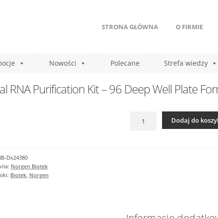
STRONA GŁÓWNA
O FIRMIE
ocje
Nowości
Polecane
Strefa wiedzy
al RNA Purification Kit – 96 Deep Well Plate Fo
ilość
Dodaj do koszy
Total
RNA
Purification
Kit
NB-Dx24380
-
ria:
Norgen Biotek
96
iki:
Biotek
,
Norgen
Deep
Well
Plate
Format