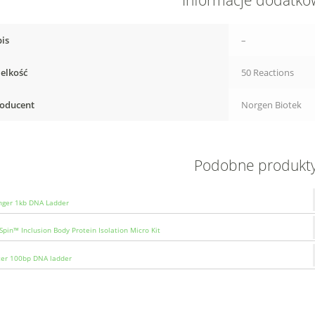
Informacje dodatk
is
–
elkość
50 Reactions
oducent
Norgen Biotek
Podobne produkt
ger 1kb DNA Ladder
Spin™ Inclusion Body Protein Isolation Micro Kit
zer 100bp DNA ladder