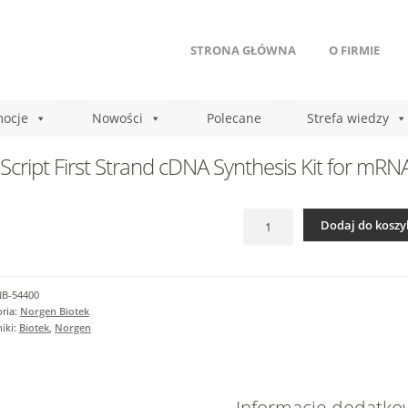
STRONA GŁÓWNA
O FIRMIE
ocje
Nowości
Polecane
Strefa wiedzy
Script First Strand cDNA Synthesis Kit for mRN
ilość
Dodaj do koszy
TruScript
First
Strand
cDNA
NB-54400
Synthesis
ria:
Norgen Biotek
Kit
iki:
Biotek
,
Norgen
for
mRNA