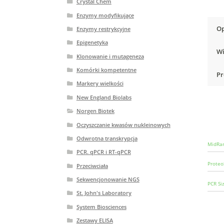
Crystal Chem
Enzymy modyfikujące
Op
Enzymy restrykcyjne
Epigenetyka
Wi
Klonowanie i mutageneza
Komórki kompetentne
Pr
Markery wielkości
New England Biolabs
Norgen Biotek
Oczyszczanie kwasów nukleinowych
Odwrotna transkrypcja
MidRan
PCR. qPCR i RT-qPCR
Proteo
Przeciwciała
Sekwencjonowanie NGS
PCR Si
St. John's Laboratory
System Biosciences
Zestawy ELISA