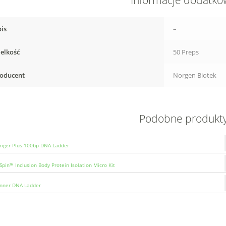
Informacje dodatk
is
–
elkość
50 Preps
oducent
Norgen Biotek
Podobne produkt
nger Plus 100bp DNA Ladder
Spin™ Inclusion Body Protein Isolation Micro Kit
nner DNA Ladder