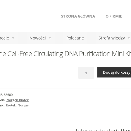
STRONA GŁÓWNA
O FIRMIE
ocje
Nowości
Polecane
Strefa wiedzy
ne Cell-Free Circulating DNA Purification Mini Ki
ilość
Dodaj do koszy
Urine
Cell-
Free
Circulating
NB-56600
DNA
ria:
Norgen Biotek
Purification
iki:
Biotek
,
Norgen
Mini
Kit