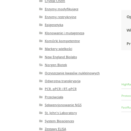
Crystal Chem
Enzymy modyfikujące
Op
Enzymy restrykcyjne
Epigenetyka
Wi
Klonowanie i mutageneza
Komórki kompetentne
Pr
Markery wielkości
New England Biolabs
Norgen Biotek
Oczyszczanie kwasów nukleinowych
Odwrotna transkrypcja
HighRa
PCR. qPCR i RT-qPCR
Proteo
Przeciwciała
Sekwencjonowanie NGS
FastRu
St. John's Laboratory
System Biosciences
Zestawy ELISA