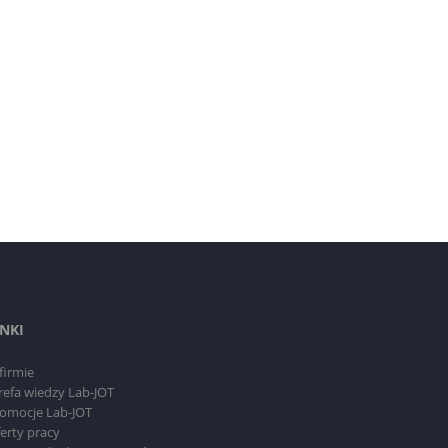
INKI
firmie
refa wiedzy Lab-JOT
omocje Lab-JOT
erty pracy