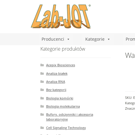
Producenci
Kategorie
Prom
Kategorie produktów
War
Acepix Biosciences
Analiza białek
Analiza RNA
Bez kategorii
SKU:
E
Biologia komórki
Katego
Biologia molekularna
Znacz
Bufory. odczynniki i akcesoria
laboratoryjne
Cell Signaling Technology