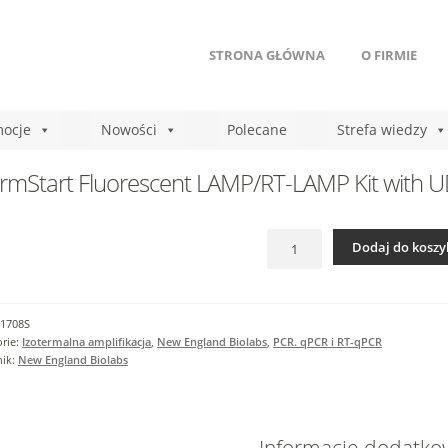
STRONA GŁÓWNA
O FIRMIE
ocje
Nowości
Polecane
Strefa wiedzy
mStart Fluorescent LAMP/RT-LAMP Kit with 
ilość
Dodaj do koszy
WarmStart
Fluorescent
LAMP/RT-
LAMP
1708S
Kit
rie:
Izotermalna amplifikacja
,
New England Biolabs
,
PCR. qPCR i RT-qPCR
with
nik:
New England Biolabs
UDG