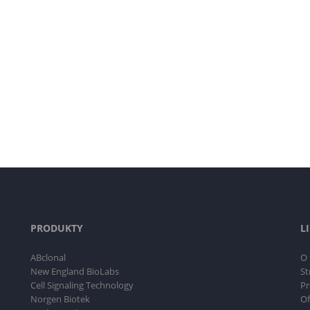
PRODUKTY
L
ABclonal
O 
New England BioLabs
St
Cell Signaling Technology
Pr
Norgen Biotek
Of