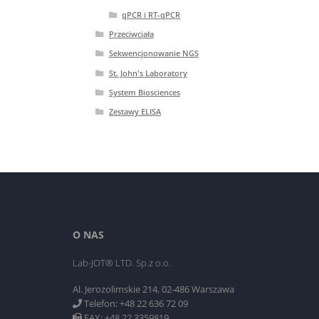
qPCR i RT-qPCR
Przeciwciała
Sekwencjonowanie NGS
St. John's Laboratory
System Biosciences
Zestawy ELISA
O NAS
Lab-JOT® LTD. Sp.z o.o.
Al. Jerozolimskie 214, 02-486 Warszawa
Telefon: +48 22 636 72 09
FAX: +48 22 3359819