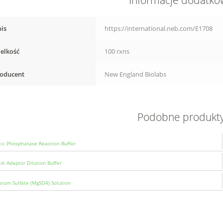
Informacje dodatk
is
https://international.neb.com/E1708
elkość
100 rxns
oducent
New England Biolabs
Podobne produkt
tic Phosphatase Reaction Buffer
t Adaptor Dilution Buffer
ium Sulfate (MgSO4) Solution