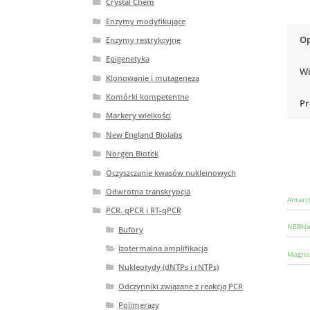
Crystal Chem
Enzymy modyfikujące
Op
Enzymy restrykcyjne
Epigenetyka
Wi
Klonowanie i mutageneza
Komórki kompetentne
Pr
Markery wielkości
New England Biolabs
Norgen Biotek
Oczyszczanie kwasów nukleinowych
Odwrotna transkrypcja
Antarc
PCR. qPCR i RT-qPCR
NEBNex
Bufory
Izotermalna amplifikacja
Magnes
Nukleotydy (dNTPs i rNTPs)
Odczynniki związane z reakcją PCR
Polimerazy