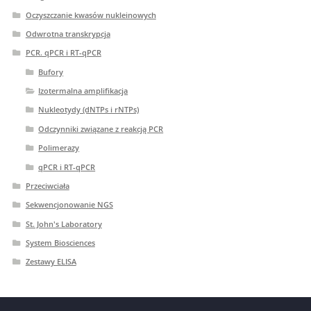
Oczyszczanie kwasów nukleinowych
Odwrotna transkrypcja
PCR. qPCR i RT-qPCR
Bufory
Izotermalna amplifikacja
Nukleotydy (dNTPs i rNTPs)
Odczynniki związane z reakcją PCR
Polimerazy
qPCR i RT-qPCR
Przeciwciała
Sekwencjonowanie NGS
St. John's Laboratory
System Biosciences
Zestawy ELISA