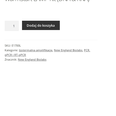
I
n
f
o
ilość
r
Dodaj do koszyka
WarmStart
m
LAMP
a
Kit
c
(DNA
SKU:
E1700L
j
&
Kategorie:
Izotermalna amplifikacja
,
New England Biolabs
,
PCR.
e
RNA)
qPCR i RT-qPCR
Znacznik:
New England Biolabs
d
o
d
a
t
k
o
w
e