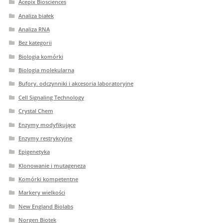
Acepix Biosciences
Analiza białek
Analiza RNA
Bez kategorii
Biologia komórki
Biologia molekularna
Bufory. odczynniki i akcesoria laboratoryjne
Cell Signaling Technology
Crystal Chem
Enzymy modyfikujące
Enzymy restrykcyjne
Epigenetyka
Klonowanie i mutageneza
Komórki kompetentne
Markery wielkości
New England Biolabs
Norgen Biotek