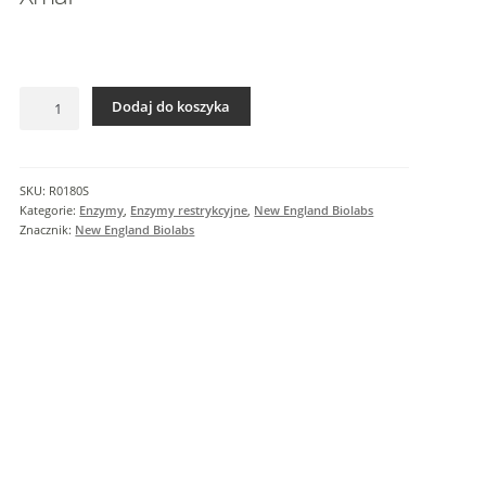
I
n
f
o
ilość
r
Dodaj do koszyka
XmaI
m
a
c
SKU:
R0180S
j
Kategorie:
Enzymy
,
Enzymy restrykcyjne
,
New England Biolabs
e
Znacznik:
New England Biolabs
d
o
d
a
t
k
o
w
e