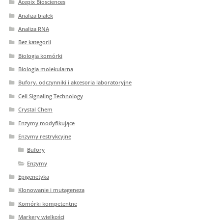
Acepix Biosciences
Analiza białek
Analiza RNA
Bez kategorii
Biologia komórki
Biologia molekularna
Bufory. odczynniki i akcesoria laboratoryjne
Cell Signaling Technology
Crystal Chem
Enzymy modyfikujące
Enzymy restrykcyjne
Bufory
Enzymy
Epigenetyka
Klonowanie i mutageneza
Komórki kompetentne
Markery wielkości