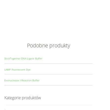
Opis
Wielkoś
Produce
Podobne produkty
StickTogether DNA Ligase Buffer
LAMP Fluorescent Dye
Exonuclease I Reaction Buffer
Kategorie produktów