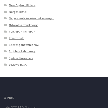
New England Biolabs
Norgen Biotek
Oczyszczanie kwasów nukleinowych
Odwrotna transkrypcja
PCR. qPCR i RT-qPCR
Przeciwciała
Sekwencjonowanie NGS
St. John's Laboratory
System Biosciences
Zestawy ELISA
O NAS
Lab-JOT® LTD. Sp.z o.o.