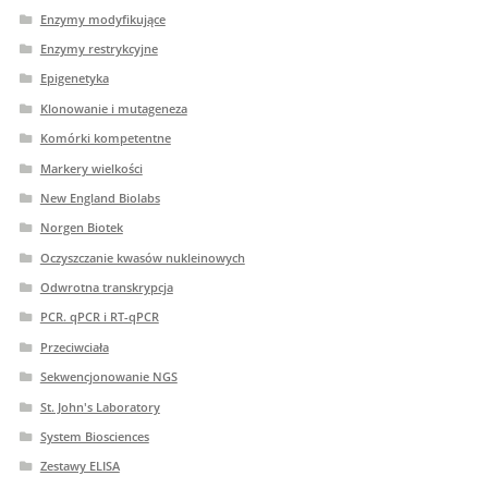
Enzymy modyfikujące
Enzymy restrykcyjne
Epigenetyka
Klonowanie i mutageneza
Komórki kompetentne
Markery wielkości
New England Biolabs
Norgen Biotek
Oczyszczanie kwasów nukleinowych
Odwrotna transkrypcja
PCR. qPCR i RT-qPCR
Przeciwciała
Sekwencjonowanie NGS
St. John's Laboratory
System Biosciences
Zestawy ELISA