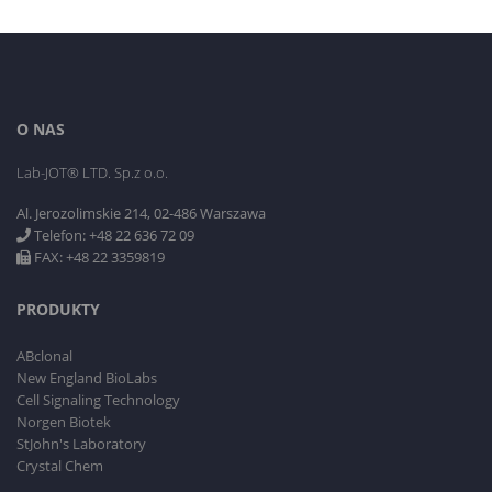
O NAS
Lab-JOT® LTD. Sp.z o.o.
Al. Jerozolimskie 214, 02-486 Warszawa
Telefon: +48 22 636 72 09
FAX: +48 22 3359819
PRODUKTY
ABclonal
New England BioLabs
Cell Signaling Technology
Norgen Biotek
StJohn's Laboratory
Crystal Chem