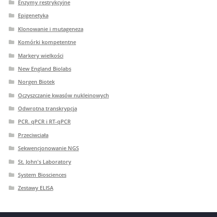
Enzymy restrykcyjne
Epigenetyka
Klonowanie i mutageneza
Komórki kompetentne
Markery wielkości
New England Biolabs
Norgen Biotek
Oczyszczanie kwasów nukleinowych
Odwrotna transkrypcja
PCR. qPCR i RT-qPCR
Przeciwciała
Sekwencjonowanie NGS
St. John's Laboratory
System Biosciences
Zestawy ELISA