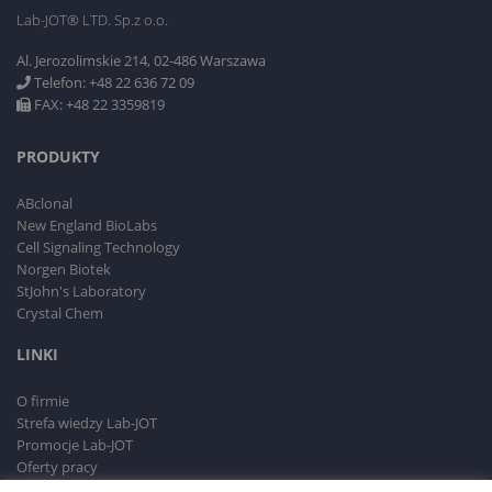
Lab-JOT® LTD. Sp.z o.o.
Al. Jerozolimskie 214, 02-486 Warszawa
Telefon: +48 22 636 72 09
FAX: +48 22 3359819
PRODUKTY
ABclonal
New England BioLabs
Cell Signaling Technology
Norgen Biotek
StJohn's Laboratory
Crystal Chem
LINKI
O firmie
Strefa wiedzy Lab-JOT
Promocje Lab-JOT
Oferty pracy
RODO i Polityka prywatności