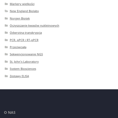
Markery wielkości
New England Biolabs
Norgen Biotek
Oczyszczanie kwasów nukleinowych
Odwrotna transkrypcja
PCR. qPCR i RT-qPCR
Przeciwciała
Sekwencjonowanie NGS
St. John's Laboratory
System Biosciences
Zestawy ELISA
O NAS