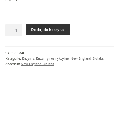
I
n
f
o
ilość
r
Dodaj do koszyka
AhdI
m
a
c
SKU:
R0584L
j
Kategorie:
Enzymy
,
Enzymy restrykcyjne
,
New England Biolabs
e
Znacznik:
New England Biolabs
d
o
d
a
t
k
o
w
e