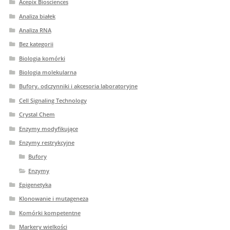
Acepix Biosciences
Analiza białek
Analiza RNA
Bez kategorii
Biologia komórki
Biologia molekularna
Bufory. odczynniki i akcesoria laboratoryjne
Cell Signaling Technology
Crystal Chem
Enzymy modyfikujące
Enzymy restrykcyjne
Bufory
Enzymy
Epigenetyka
Klonowanie i mutageneza
Komórki kompetentne
Markery wielkości