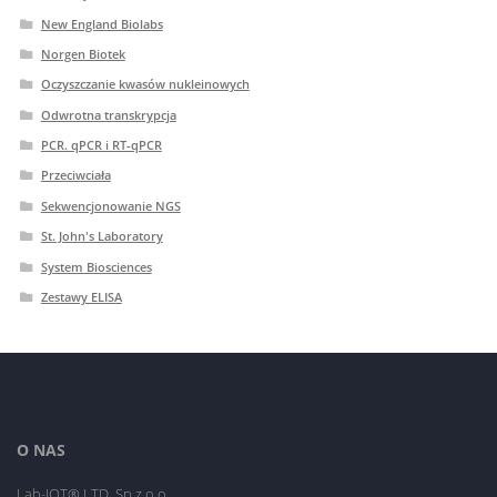
New England Biolabs
Norgen Biotek
Oczyszczanie kwasów nukleinowych
Odwrotna transkrypcja
PCR. qPCR i RT-qPCR
Przeciwciała
Sekwencjonowanie NGS
St. John's Laboratory
System Biosciences
Zestawy ELISA
O NAS
Lab-JOT® LTD. Sp.z o.o.