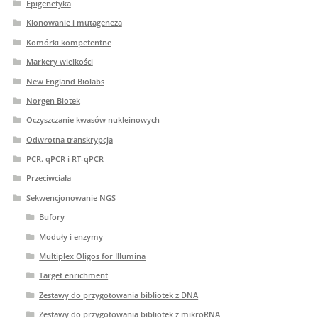
Epigenetyka
Klonowanie i mutageneza
Komórki kompetentne
Markery wielkości
New England Biolabs
Norgen Biotek
Oczyszczanie kwasów nukleinowych
Odwrotna transkrypcja
PCR. qPCR i RT-qPCR
Przeciwciała
Sekwencjonowanie NGS
Bufory
Moduły i enzymy
Multiplex Oligos for Illumina
Target enrichment
Zestawy do przygotowania bibliotek z DNA
Zestawy do przygotowania bibliotek z mikroRNA