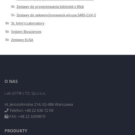
Zestawy do przygotowania bibliotek z RNA
Zestawy do sekwencjonowania wirusa SARS-CoV-2
St. John's Laboratory
System Biosciences
Zestawy ELISA
O NAS
Lab-JOT® LTD. Sp.z o.o.
Al. Jerozolimskie 214, 02-486 Warszawa
Telefon: +48 22 636 72 09
FAX: +48 22 3359819
PRODUKTY