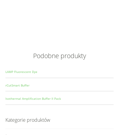
Opis
Wielkoś
Produce
Podobne produkty
LAMP Fluorescent Dye
rCutSmart Buffer
Isothermal Amplification Buffer II Pack
Kategorie produktów