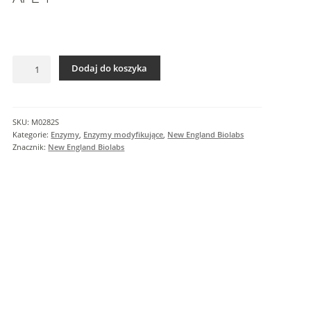
I
n
f
o
ilość
r
Dodaj do koszyka
APE
m
1
a
c
SKU:
M0282S
j
Kategorie:
Enzymy
,
Enzymy modyfikujące
,
New England Biolabs
e
Znacznik:
New England Biolabs
d
o
d
a
t
k
o
w
e