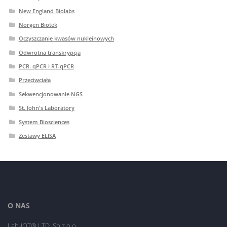
New England Biolabs
Norgen Biotek
Oczyszczanie kwasów nukleinowych
Odwrotna transkrypcja
PCR. qPCR i RT-qPCR
Przeciwciała
Sekwencjonowanie NGS
St. John's Laboratory
System Biosciences
Zestawy ELISA
O NAS
Lab-JOT® LTD. Sp.z o.o.