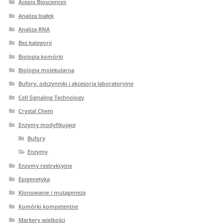
Acepix Biosciences
Analiza białek
Analiza RNA
Bez kategorii
Biologia komórki
Biologia molekularna
Bufory. odczynniki i akcesoria laboratoryjne
Cell Signaling Technology
Crystal Chem
Enzymy modyfikujące
Bufory
Enzymy
Enzymy restrykcyjne
Epigenetyka
Klonowanie i mutageneza
Komórki kompetentne
Markery wielkości