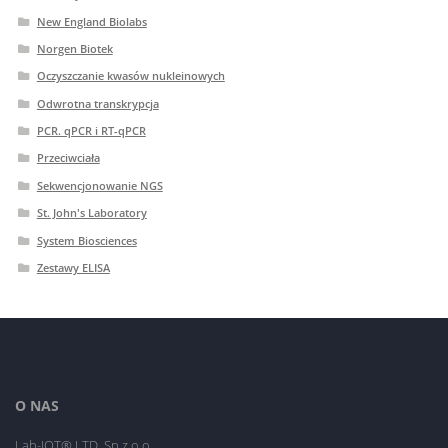
New England Biolabs
Norgen Biotek
Oczyszczanie kwasów nukleinowych
Odwrotna transkrypcja
PCR. qPCR i RT-qPCR
Przeciwciała
Sekwencjonowanie NGS
St. John's Laboratory
System Biosciences
Zestawy ELISA
O NAS
Lab-JOT® LTD. Sp.z o.o.