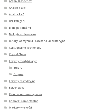
Acepix Biosciences
Analiza białek
Analiza RNA
Bez kategorii
Biologia komórki
Biologia molekularna
Bufory. odczynniki i akcesoria laboratoryjne
Cell Signaling Technology
Crystal Chem
Enzymy modyfikujące
Bufory
Enzymy
Enzymy restrykcyjne
Epigenetyka
Klonowanie i mutageneza
Komórki kompetentne
Markery wielkości