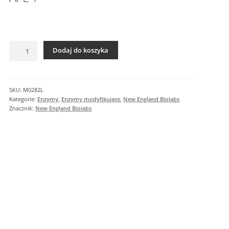
I
n
f
o
ilość
r
Dodaj do koszyka
APE
m
1
a
c
SKU:
M0282L
j
Kategorie:
Enzymy
,
Enzymy modyfikujące
,
New England Biolabs
e
Znacznik:
New England Biolabs
d
o
d
a
t
k
o
w
e