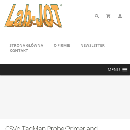
STRONA GŁÓWNA
O FIRMIE
NEWSLETTER
KONTAKT
MENU
CSVd TaqMan Probe/Primer and