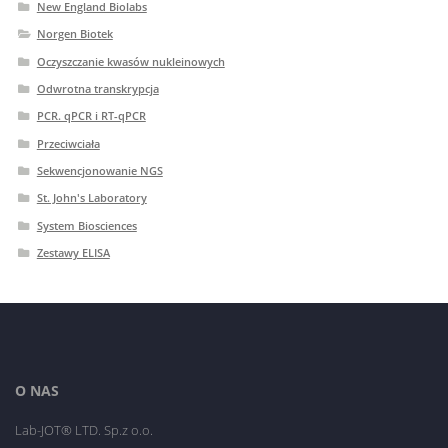
New England Biolabs
Norgen Biotek
Oczyszczanie kwasów nukleinowych
Odwrotna transkrypcja
PCR. qPCR i RT-qPCR
Przeciwciała
Sekwencjonowanie NGS
St. John's Laboratory
System Biosciences
Zestawy ELISA
O NAS
Lab-JOT® LTD. Sp.z o.o.