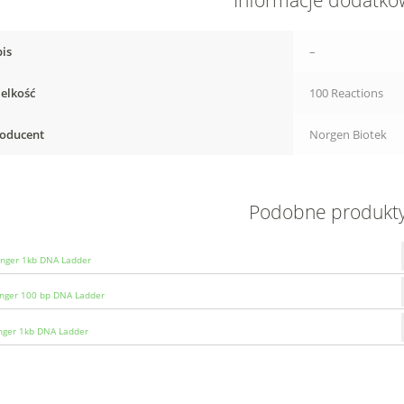
Informacje dodatk
is
–
elkość
100 Reactions
oducent
Norgen Biotek
Podobne produkt
nger 1kb DNA Ladder
anger 100 bp DNA Ladder
ger 1kb DNA Ladder