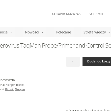
STRONA GŁÓWNA
O FIRMIE
ocje
Nowości
Polecane
Strefa wiedzy
erovirus TaqMan Probe/Primer and Control Se
ilość
Dodaj do koszy
Enterovirus
TaqMan
Probe/Primer
and
NB-TM39710
Control
ria:
Norgen Biotek
Set
iki:
Biotek
,
Norgen