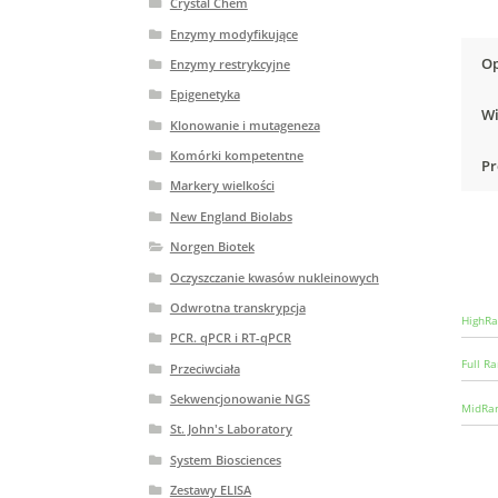
Crystal Chem
Enzymy modyfikujące
Op
Enzymy restrykcyjne
Epigenetyka
Wi
Klonowanie i mutageneza
Komórki kompetentne
Pr
Markery wielkości
New England Biolabs
Norgen Biotek
Oczyszczanie kwasów nukleinowych
Odwrotna transkrypcja
HighRa
PCR. qPCR i RT-qPCR
Full R
Przeciwciała
Sekwencjonowanie NGS
MidRan
St. John's Laboratory
System Biosciences
Zestawy ELISA