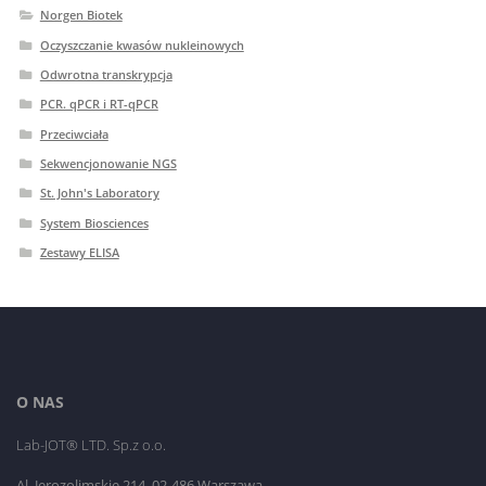
Norgen Biotek
Oczyszczanie kwasów nukleinowych
Odwrotna transkrypcja
PCR. qPCR i RT-qPCR
Przeciwciała
Sekwencjonowanie NGS
St. John's Laboratory
System Biosciences
Zestawy ELISA
O NAS
Lab-JOT® LTD. Sp.z o.o.
Al. Jerozolimskie 214, 02-486 Warszawa