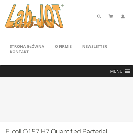
STRONA GŁÓWNA
O FIRMIE
NEWSLETTER
KONTAKT
MENU
E. coli O157:H7 Quantified Bacterial