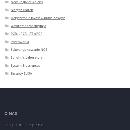
New England Biolabs
Norgen Biotek
Oczyszczanie kwasów nukleinowych
Odwrotna transkrypcja
PCR. qPCR i RT-qPCR
Przeciwciała
Sekwencjonowanie NGS
St. John's Laboratory
System Biosciences
Zestawy ELISA
O NAS
Lab-JOT® LTD. Sp.z o.o.