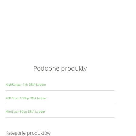
Opis
Wielkoś
Produce
Podobne produkty
HighRanger 1kb DNA Ladder
PCR Sizer 100bp DNA ladder
MiniSizer 50bp DNA Ladder
Kategorie produktów