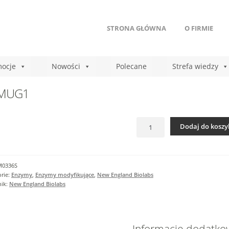
STRONA GŁÓWNA
O FIRMIE
ocje
Nowości
Polecane
Strefa wiedzy
MUG1
ilość
Dodaj do koszy
hSMUG1
M0336S
rie:
Enzymy
,
Enzymy modyfikujące
,
New England Biolabs
nik:
New England Biolabs