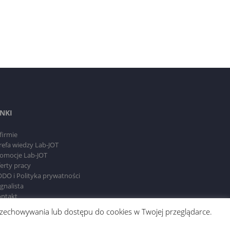
INKI
firmie
refa wiedzy Lab-JOT
omocje Lab-JOT
erty pracy
DO i Polityka prywatności
gnalista
ntakt
 przechowywania lub dostępu do cookies w Twojej przeglądarce.