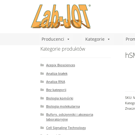
Producenci
Kategorie
Prom
Kategorie produktów
hS
Acepix Biosciences
Analiza białek
Analiza RNA
Bez kategorii
SKU:
Biologia komórki
Katego
Biologia molekularna
Znacz
Bufory. odczynniki i akcesoria
laboratoryjne
Cell Signaling Technology