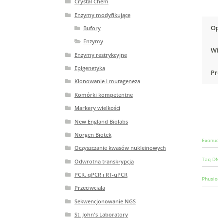
Crystal Chem
Enzymy modyfikujące
Op
Bufory
Enzymy
Wi
Enzymy restrykcyjne
Epigenetyka
Pr
Klonowanie i mutageneza
Komórki kompetentne
Markery wielkości
New England Biolabs
Norgen Biotek
Exonuc
Oczyszczanie kwasów nukleinowych
Taq DN
Odwrotna transkrypcja
PCR. qPCR i RT-qPCR
Phusio
Przeciwciała
Sekwencjonowanie NGS
St. John's Laboratory