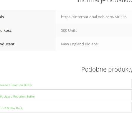
Informacje dodatk
is
https://international.neb.com/M0336
elkość
500 Units
oducent
New England Biolabs
Podobne produkt
lease I Reaction Buffer
A Ligase Reaction Buffer
n HF Buffer Pack