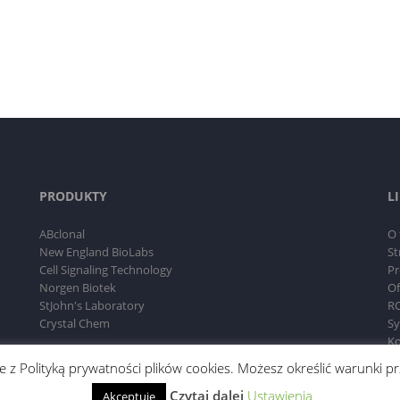
PRODUKTY
L
ABclonal
O 
New England BioLabs
St
Cell Signaling Technology
Pr
Norgen Biotek
Of
StJohn's Laboratory
RO
Crystal Chem
Sy
Ko
dnie z Polityką prywatności plików cookies. Możesz określić warunki
Czytaj dalej
Ustawienia
Akceptuję