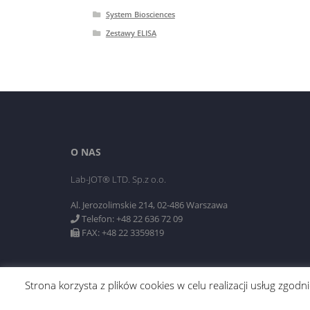
System Biosciences
Zestawy ELISA
O NAS
Lab-JOT® LTD. Sp.z o.o.
Al. Jerozolimskie 214, 02-486 Warszawa
Telefon: +48 22 636 72 09
FAX: +48 22 3359819
Strona korzysta z plików cookies w celu realizacji usług zgo