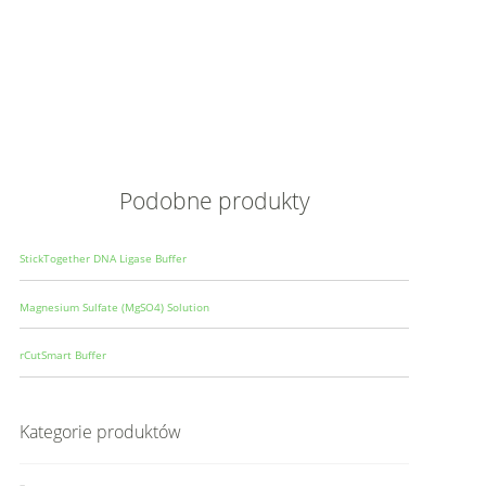
Opis
Wielkoś
Produce
Podobne produkty
StickTogether DNA Ligase Buffer
Magnesium Sulfate (MgSO4) Solution
rCutSmart Buffer
Kategorie produktów