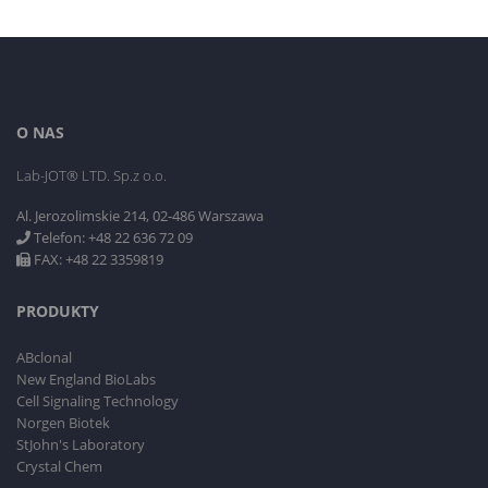
O NAS
Lab-JOT® LTD. Sp.z o.o.
Al. Jerozolimskie 214, 02-486 Warszawa
Telefon: +48 22 636 72 09
FAX: +48 22 3359819
PRODUKTY
ABclonal
New England BioLabs
Cell Signaling Technology
Norgen Biotek
StJohn's Laboratory
Crystal Chem