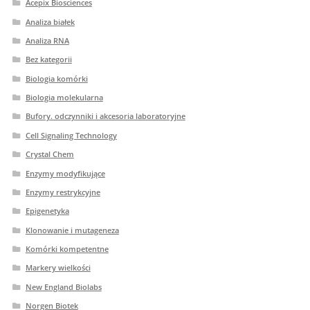
Acepix Biosciences
Analiza białek
Analiza RNA
Bez kategorii
Biologia komórki
Biologia molekularna
Bufory. odczynniki i akcesoria laboratoryjne
Cell Signaling Technology
Crystal Chem
Enzymy modyfikujące
Enzymy restrykcyjne
Epigenetyka
Klonowanie i mutageneza
Komórki kompetentne
Markery wielkości
New England Biolabs
Norgen Biotek