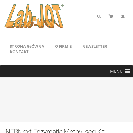
STRONA GŁÓWNA
O FIRMIE
NEWSLETTER
KONTAKT
MENU
NEBNext Enzymatic Methyl-seq Kit