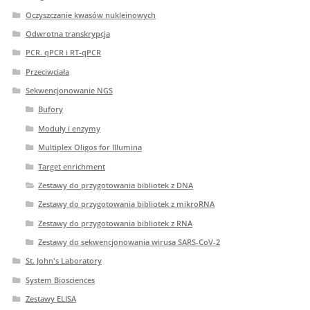
Oczyszczanie kwasów nukleinowych
Odwrotna transkrypcja
PCR. qPCR i RT-qPCR
Przeciwciała
Sekwencjonowanie NGS
Bufory
Moduły i enzymy
Multiplex Oligos for Illumina
Target enrichment
Zestawy do przygotowania bibliotek z DNA
Zestawy do przygotowania bibliotek z mikroRNA
Zestawy do przygotowania bibliotek z RNA
Zestawy do sekwencjonowania wirusa SARS-CoV-2
St. John's Laboratory
System Biosciences
Zestawy ELISA