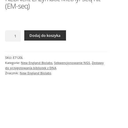
I
(EM-seq)
n
f
o
r
ilość
m
Dodaj do koszyka
NEBNext
a
Enzymatic
c
Methyl-
j
seq
SKU:
E7120L
e
Kit
Kategorie:
New England Biolabs
,
Sekwencjonowanie NGS
,
Zestawy
d
(EM-
do przygotowania bibliotek z DNA
o
seq)
Znacznik:
New England Biolabs
d
a
t
k
o
w
e