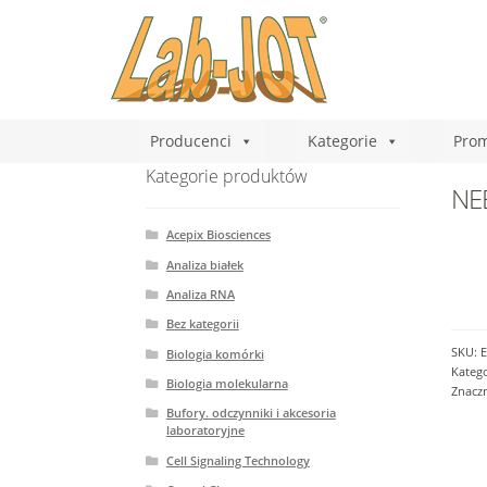
Producenci
Kategorie
Prom
Kategorie produktów
NEB
Acepix Biosciences
Analiza białek
Analiza RNA
Bez kategorii
SKU:
E
Biologia komórki
Katego
Biologia molekularna
Znacz
Bufory. odczynniki i akcesoria
laboratoryjne
Cell Signaling Technology