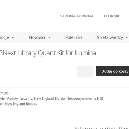
STRONA GŁÓWNA
O FIRMIE
ocje
Nowości
Polecane
Strefa wiedzy
Next Library Quant Kit for Illumina
ilość
Dodaj do koszy
NEBNext Library
Quant
Kit
for
7630S
Illumina
rie:
Moduły i enzymy
,
New England Biolabs
,
Sekwencjonowanie NGS
nik:
New England Biolabs