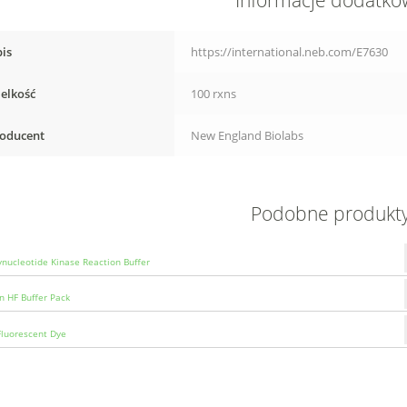
Informacje dodatk
is
https://international.neb.com/E7630
elkość
100 rxns
oducent
New England Biolabs
Podobne produkt
ynucleotide Kinase Reaction Buffer
n HF Buffer Pack
luorescent Dye