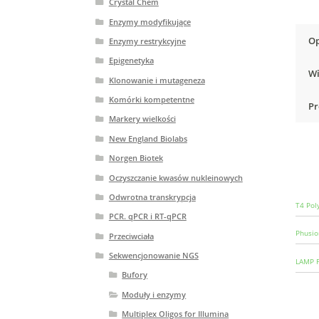
Crystal Chem
Enzymy modyfikujące
Op
Enzymy restrykcyjne
Epigenetyka
Wi
Klonowanie i mutageneza
Komórki kompetentne
Pr
Markery wielkości
New England Biolabs
Norgen Biotek
Oczyszczanie kwasów nukleinowych
Odwrotna transkrypcja
T4 Pol
PCR. qPCR i RT-qPCR
Phusio
Przeciwciała
Sekwencjonowanie NGS
LAMP F
Bufory
Moduły i enzymy
Multiplex Oligos for Illumina