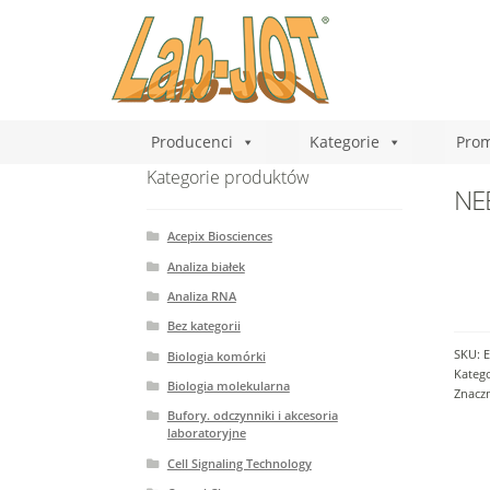
Producenci
Kategorie
Prom
Kategorie produktów
NEB
Acepix Biosciences
Analiza białek
Analiza RNA
Bez kategorii
SKU:
E
Biologia komórki
Katego
Biologia molekularna
Znacz
Bufory. odczynniki i akcesoria
laboratoryjne
Cell Signaling Technology