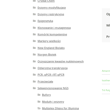
Crystal Chem
Enzymy modyfikujące
Op
Enzymy restrykcyjne
Epigenetyka
Wi
Klonowanie i mutageneza
Komórki kompetentne
Pr
Markery wielkości
New England Biolabs
Norgen Biotek
Oczyszczanie kwasów nukleinowych
Odwrotna transkrypcja
Antarc
PCR. qPCR i RT-qPCR
Isothe
Przeciwciała
Sekwencjonowanie NGS
T4 Pol
Bufory
Moduły i enzymy
Multiplex Oligos for Illumina