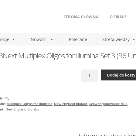
STRONA GŁÓWNA
O FIRMIE
ocje
Nowości
Polecane
Strefa wiedzy
Next Multiplex Oligos for Illumina Set 3 (96 U
ilość
Dodaj do koszy
NEBNext
Multiplex
Oligos
for
6444L
Illumina
rie:
Multiplex Oligos for Illumina
,
New England Biolabs
,
Sekwencjonowanie NGS
Set
nik:
New England Biolabs
3
(96
Unique
Dual