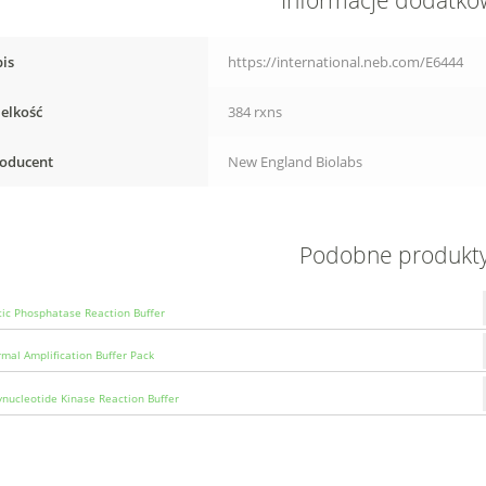
Informacje dodatk
Index
Primer
Pairs)
is
https://international.neb.com/E6444
elkość
384 rxns
oducent
New England Biolabs
Podobne produkt
tic Phosphatase Reaction Buffer
rmal Amplification Buffer Pack
ynucleotide Kinase Reaction Buffer