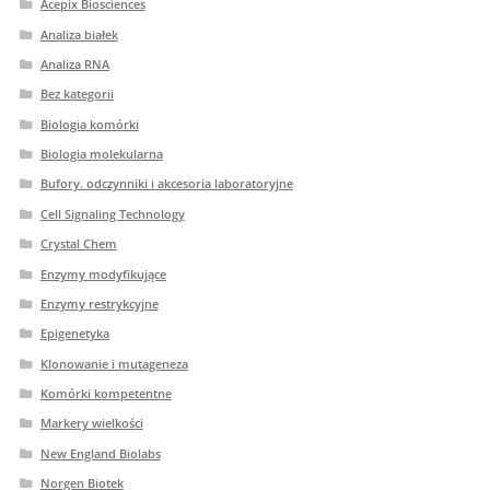
Acepix Biosciences
Analiza białek
Analiza RNA
Bez kategorii
Biologia komórki
Biologia molekularna
Bufory. odczynniki i akcesoria laboratoryjne
Cell Signaling Technology
Crystal Chem
Enzymy modyfikujące
Enzymy restrykcyjne
Epigenetyka
Klonowanie i mutageneza
Komórki kompetentne
Markery wielkości
New England Biolabs
Norgen Biotek