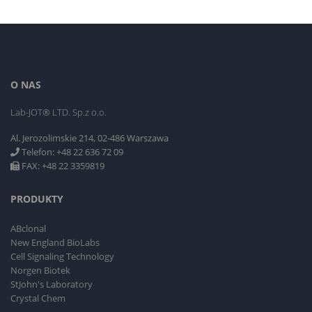
O NAS
Lab-JOT® LTD. Sp.z o.o.
Al. Jerozolimskie 214, 02-486 Warszawa
Telefon: +48 22 636 72 09
FAX: +48 22 3359819
PRODUKTY
ABclonal
New England BioLabs
Cell Signaling Technology
Norgen Biotek
StJohn's Laboratory
Crystal Chem