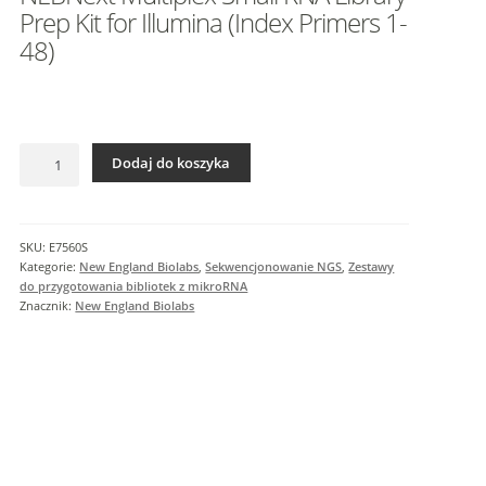
I
Prep Kit for Illumina (Index Primers 1-
n
48)
f
o
r
m
a
ilość
Dodaj do koszyka
NEBNext
c
Multiplex
j
Small
e
RNA
SKU:
E7560S
d
Library
Kategorie:
New England Biolabs
,
Sekwencjonowanie NGS
,
Zestawy
o
Prep
do przygotowania bibliotek z mikroRNA
d
Kit
Znacznik:
New England Biolabs
a
for
Illumina
t
(Index
k
Primers
o
1-
w
48)
e