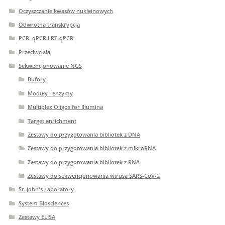
Oczyszczanie kwasów nukleinowych
Odwrotna transkrypcja
PCR. qPCR i RT-qPCR
Przeciwciała
Sekwencjonowanie NGS
Bufory
Moduły i enzymy
Multiplex Oligos for Illumina
Target enrichment
Zestawy do przygotowania bibliotek z DNA
Zestawy do przygotowania bibliotek z mikroRNA
Zestawy do przygotowania bibliotek z RNA
Zestawy do sekwencjonowania wirusa SARS-CoV-2
St. John's Laboratory
System Biosciences
Zestawy ELISA