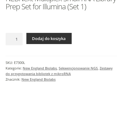
I
Prep Set for Illumina (Set 1)
n
f
o
r
ilość
m
Dodaj do koszyka
NEBNext
a
Multiplex
c
Small
j
RNA
SKU:
E7300L
e
Library
Kategorie:
New England Biolabs
,
Sekwencjonowanie NGS
,
Zestawy
d
Prep
do przygotowania bibliotek z mikroRNA
o
Set
Znacznik:
New England Biolabs
for
d
Illumina
a
(Set
t
1)
k
o
w
e