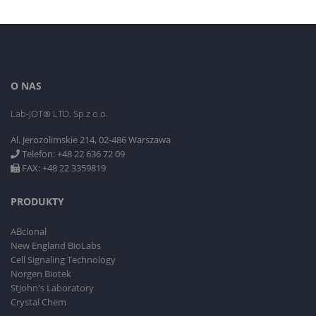
O NAS
Lab-JOT® LTD. Sp.z o.o.
Al. Jerozolimskie 214, 02-486 Warszawa
Telefon: +48 22 636 72 09
FAX: +48 22 3359819
PRODUKTY
ABclonal
New England BioLabs
Cell Signaling Technology
Norgen Biotek
StJohn's Laboratory
Crystal Chem