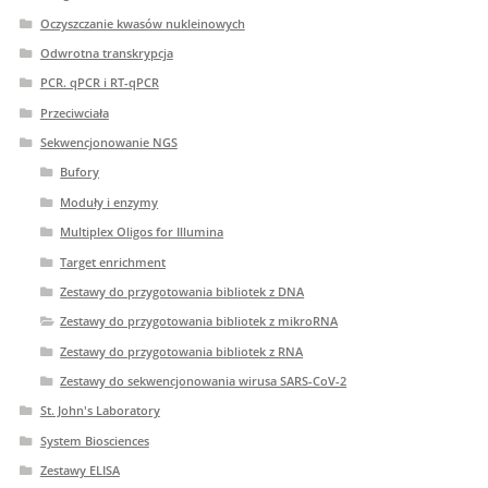
Oczyszczanie kwasów nukleinowych
Odwrotna transkrypcja
PCR. qPCR i RT-qPCR
Przeciwciała
Sekwencjonowanie NGS
Bufory
Moduły i enzymy
Multiplex Oligos for Illumina
Target enrichment
Zestawy do przygotowania bibliotek z DNA
Zestawy do przygotowania bibliotek z mikroRNA
Zestawy do przygotowania bibliotek z RNA
Zestawy do sekwencjonowania wirusa SARS-CoV-2
St. John's Laboratory
System Biosciences
Zestawy ELISA