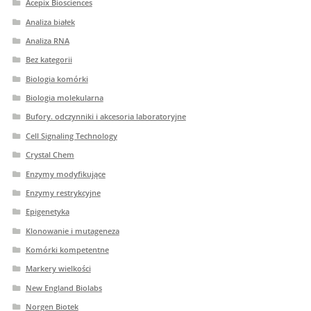
Acepix Biosciences
Analiza białek
Analiza RNA
Bez kategorii
Biologia komórki
Biologia molekularna
Bufory. odczynniki i akcesoria laboratoryjne
Cell Signaling Technology
Crystal Chem
Enzymy modyfikujące
Enzymy restrykcyjne
Epigenetyka
Klonowanie i mutageneza
Komórki kompetentne
Markery wielkości
New England Biolabs
Norgen Biotek