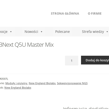
STRONA GŁÓWNA
O FIRMIE
ocje
Nowości
Polecane
Strefa wiedzy
BNext Q5U Master Mix
ilość
Dodaj do koszy
NEBNext
Q5U
Master
Mix
M0597L
rie:
Moduły i enzymy
,
New England Biolabs
,
Sekwencjonowanie NGS
nik:
New England Biolabs