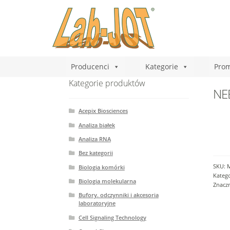
Producenci
Kategorie
Prom
Kategorie produktów
NE
Acepix Biosciences
Analiza białek
Analiza RNA
Bez kategorii
SKU:
Biologia komórki
Katego
Biologia molekularna
Znacz
Bufory. odczynniki i akcesoria
laboratoryjne
Cell Signaling Technology