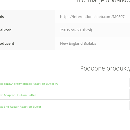
Informacje dodatk
is
https://international.neb.com/M0597
elkość
250 rxns (50 µl vol)
oducent
New England Biolabs
Podobne produkt
t dsDNA Fragmentase Reaction Buffer v2
t Adaptor Dilution Buffer
t End Repair Reaction Buffer