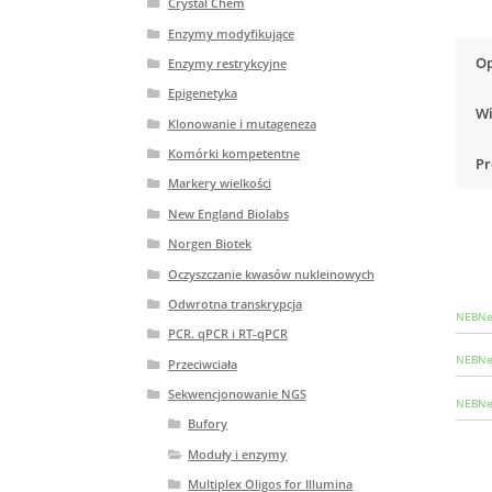
Crystal Chem
Enzymy modyfikujące
Op
Enzymy restrykcyjne
Epigenetyka
Wi
Klonowanie i mutageneza
Komórki kompetentne
Pr
Markery wielkości
New England Biolabs
Norgen Biotek
Oczyszczanie kwasów nukleinowych
Odwrotna transkrypcja
NEBNex
PCR. qPCR i RT-qPCR
NEBNex
Przeciwciała
Sekwencjonowanie NGS
NEBNex
Bufory
Moduły i enzymy
Multiplex Oligos for Illumina