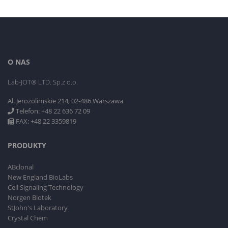
O NAS
Lab-JOT® LTD. Sp.z o.o.
Al. Jerozolimskie 214, 02-486 Warszawa
Telefon: +48 22 636 72 09
FAX: +48 22 3359819
PRODUKTY
ABclonal
New England BioLabs
Cell Signaling Technology
Norgen Biotek
StJohn's Laboratory
Crystal Chem