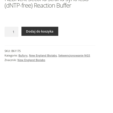
I
(dNTP-free) Reaction Buffer
n
f
o
r
ilość
m
Dodaj do koszyka
NEBNext
a
Second
c
Strand
j
Synthesis
SKU:
B6117S
e
(dNTP-
Kategorie:
Bufory
,
New England Biolabs
,
Sekwencjonowanie NGS
d
free)
Znacznik:
New England Biolabs
o
Reaction
Buffer
d
a
t
k
o
w
e