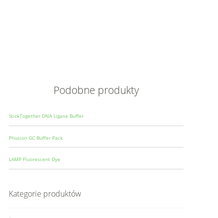
Opis
Wielkoś
Produce
Podobne produkty
StickTogether DNA Ligase Buffer
Phusion GC Buffer Pack
LAMP Fluorescent Dye
Kategorie produktów