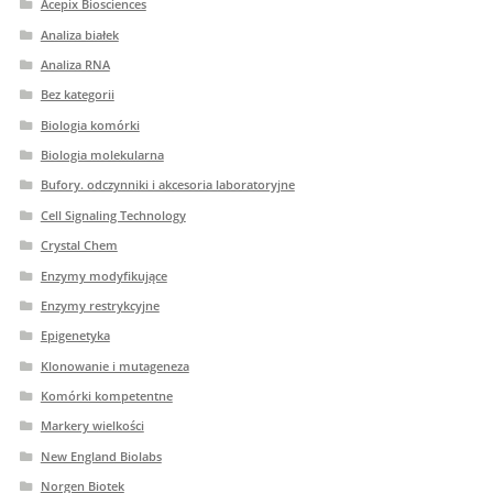
Acepix Biosciences
Analiza białek
Analiza RNA
Bez kategorii
Biologia komórki
Biologia molekularna
Bufory. odczynniki i akcesoria laboratoryjne
Cell Signaling Technology
Crystal Chem
Enzymy modyfikujące
Enzymy restrykcyjne
Epigenetyka
Klonowanie i mutageneza
Komórki kompetentne
Markery wielkości
New England Biolabs
Norgen Biotek