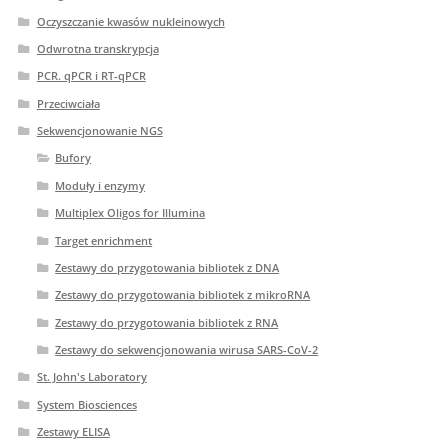
Oczyszczanie kwasów nukleinowych
Odwrotna transkrypcja
PCR. qPCR i RT-qPCR
Przeciwciała
Sekwencjonowanie NGS
Bufory
Moduły i enzymy
Multiplex Oligos for Illumina
Target enrichment
Zestawy do przygotowania bibliotek z DNA
Zestawy do przygotowania bibliotek z mikroRNA
Zestawy do przygotowania bibliotek z RNA
Zestawy do sekwencjonowania wirusa SARS-CoV-2
St. John's Laboratory
System Biosciences
Zestawy ELISA