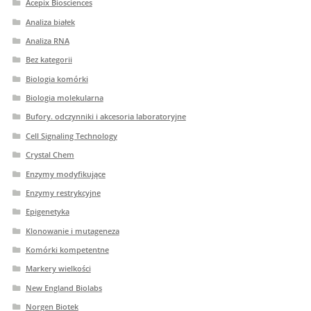
Acepix Biosciences
Analiza białek
Analiza RNA
Bez kategorii
Biologia komórki
Biologia molekularna
Bufory. odczynniki i akcesoria laboratoryjne
Cell Signaling Technology
Crystal Chem
Enzymy modyfikujące
Enzymy restrykcyjne
Epigenetyka
Klonowanie i mutageneza
Komórki kompetentne
Markery wielkości
New England Biolabs
Norgen Biotek