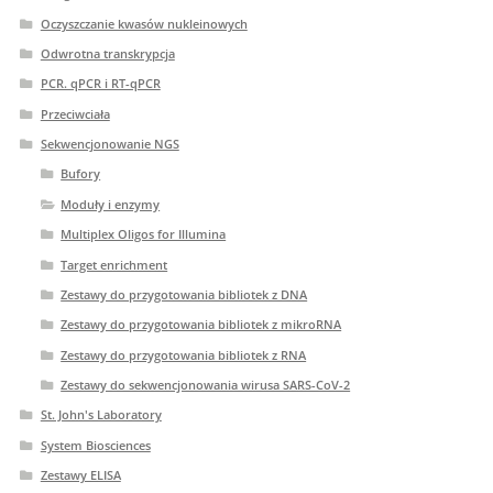
Oczyszczanie kwasów nukleinowych
Odwrotna transkrypcja
PCR. qPCR i RT-qPCR
Przeciwciała
Sekwencjonowanie NGS
Bufory
Moduły i enzymy
Multiplex Oligos for Illumina
Target enrichment
Zestawy do przygotowania bibliotek z DNA
Zestawy do przygotowania bibliotek z mikroRNA
Zestawy do przygotowania bibliotek z RNA
Zestawy do sekwencjonowania wirusa SARS-CoV-2
St. John's Laboratory
System Biosciences
Zestawy ELISA