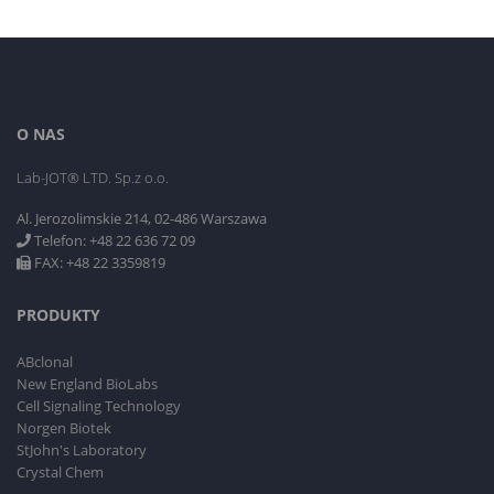
O NAS
Lab-JOT® LTD. Sp.z o.o.
Al. Jerozolimskie 214, 02-486 Warszawa
Telefon: +48 22 636 72 09
FAX: +48 22 3359819
PRODUKTY
ABclonal
New England BioLabs
Cell Signaling Technology
Norgen Biotek
StJohn's Laboratory
Crystal Chem