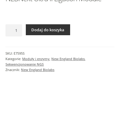
I
n
f
o
ilość
r
Dodaj do koszyka
NEBNext
m
Ultra
a
II
c
Ligation
SKU:
E7595S
j
Module
Kategorie:
Moduły i enzymy
,
New England Biolabs
,
e
Sekwencjonowanie NGS
Znacznik:
New England Biolabs
d
o
d
a
t
k
o
w
e