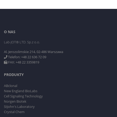
O NAS
Lab-JOT® LTD. Sp.z o.o.
Al. Jerozolimskie 214, 02-486 Warszawa
Telefon: +48 22 636 72 09
FAX: +48 22 3359819
PRODUKTY
ABclonal
New England BioLabs
Cell Signaling Technology
Norgen Biotek
StJohn's Laboratory
Crystal Chem