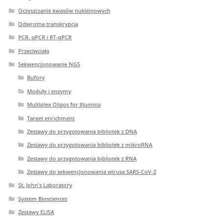
Oczyszczanie kwasów nukleinowych
Odwrotna transkrypcja
PCR. qPCR i RT-qPCR
Przeciwciała
Sekwencjonowanie NGS
Bufory
Moduły i enzymy
Multiplex Oligos for Illumina
Target enrichment
Zestawy do przygotowania bibliotek z DNA
Zestawy do przygotowania bibliotek z mikroRNA
Zestawy do przygotowania bibliotek z RNA
Zestawy do sekwencjonowania wirusa SARS-CoV-2
St. John's Laboratory
System Biosciences
Zestawy ELISA