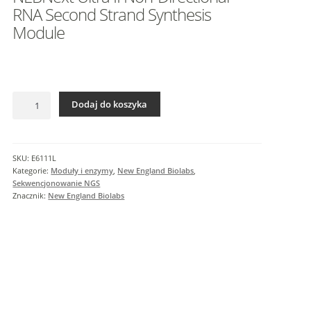
I
RNA Second Strand Synthesis
n
Module
f
o
r
m
a
ilość
Dodaj do koszyka
NEBNext
c
Ultra
j
II
e
Non-
SKU:
E6111L
d
Directional
Kategorie:
Moduły i enzymy
,
New England Biolabs
,
o
RNA
Sekwencjonowanie NGS
d
Second
Znacznik:
New England Biolabs
a
Strand
Synthesis
t
Module
k
o
w
e