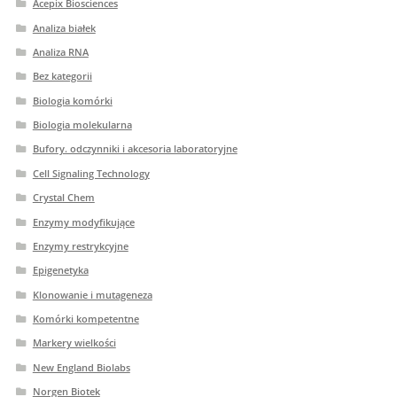
Acepix Biosciences
Analiza białek
Analiza RNA
Bez kategorii
Biologia komórki
Biologia molekularna
Bufory. odczynniki i akcesoria laboratoryjne
Cell Signaling Technology
Crystal Chem
Enzymy modyfikujące
Enzymy restrykcyjne
Epigenetyka
Klonowanie i mutageneza
Komórki kompetentne
Markery wielkości
New England Biolabs
Norgen Biotek