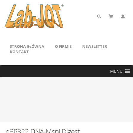
STRONA GŁÓWNA
O FIRMIE
NEWSLETTER
KONTAKT
MENU
pBR322 DNA-MspI Digest