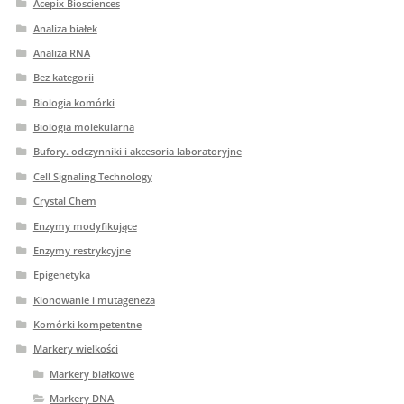
Acepix Biosciences
Analiza białek
Analiza RNA
Bez kategorii
Biologia komórki
Biologia molekularna
Bufory. odczynniki i akcesoria laboratoryjne
Cell Signaling Technology
Crystal Chem
Enzymy modyfikujące
Enzymy restrykcyjne
Epigenetyka
Klonowanie i mutageneza
Komórki kompetentne
Markery wielkości
Markery białkowe
Markery DNA