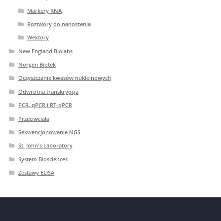
Markery RNA
Roztwory do nanoszenia
Wektory
New England Biolabs
Norgen Biotek
Oczyszczanie kwasów nukleinowych
Odwrotna transkrypcja
PCR. qPCR i RT-qPCR
Przeciwciała
Sekwencjonowanie NGS
St. John's Laboratory
System Biosciences
Zestawy ELISA