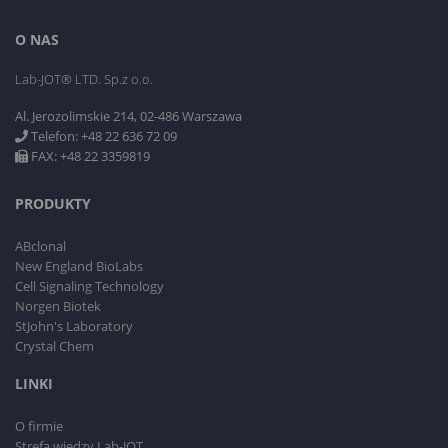
O NAS
Lab-JOT® LTD. Sp.z o.o.
Al. Jerozolimskie 214, 02-486 Warszawa
Telefon: +48 22 636 72 09
FAX: +48 22 3359819
PRODUKTY
ABclonal
New England BioLabs
Cell Signaling Technology
Norgen Biotek
StJohn's Laboratory
Crystal Chem
LINKI
O firmie
Strefa wiedzy Lab-JOT