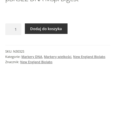
I
n
f
o
ilość
r
Dodaj do koszyka
pBR322
m
DNA-
a
MspI
c
Digest
SKU:
N3032S
j
Kategorie:
Markery DNA
,
Markery wielkości
,
New England Biolabs
e
Znacznik:
New England Biolabs
d
o
d
a
t
k
o
w
e