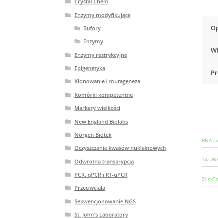
Crystal Chem
Enzymy modyfikujące
Op
Bufory
Enzymy
Wi
Enzymy restrykcyjne
Epigenetyka
Pr
Klonowanie i mutageneza
Komórki kompetentne
Markery wielkości
New England Biolabs
Norgen Biotek
RNA Lo
Oczyszczanie kwasów nukleinowych
T4 DNA
Odwrotna transkrypcja
PCR. qPCR i RT-qPCR
StickT
Przeciwciała
Sekwencjonowanie NGS
St. John's Laboratory