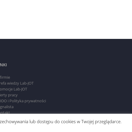
INKI
firmie
refa wiedzy Lab-JOT
omocje Lab-JOT
erty pracy
DO i Polityka prywatności
gnalista
ntakt
 przechowywania lub dostępu do cookies w Twojej przeglądarce.