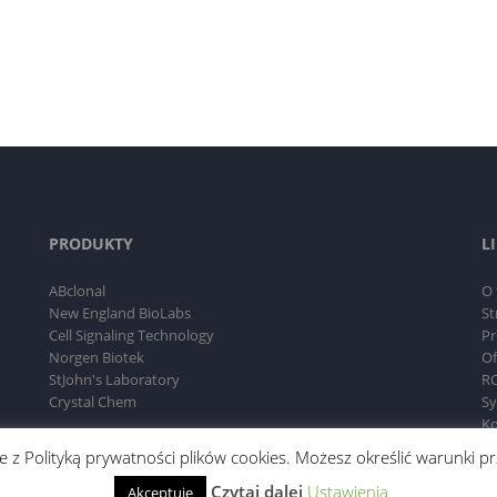
PRODUKTY
L
ABclonal
O 
New England BioLabs
St
Cell Signaling Technology
Pr
Norgen Biotek
Of
StJohn's Laboratory
RO
Crystal Chem
Sy
Ko
dnie z Polityką prywatności plików cookies. Możesz określić warunki
Czytaj dalej
Ustawienia
Akceptuję