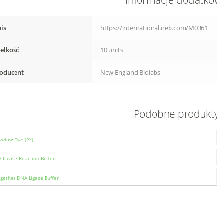
Informacje dodatk
is
https://international.neb.com/M0361
elkość
10 units
oducent
New England Biolabs
Podobne produkt
ading Dye (2X)
 Ligase Reaction Buffer
ogether DNA Ligase Buffer