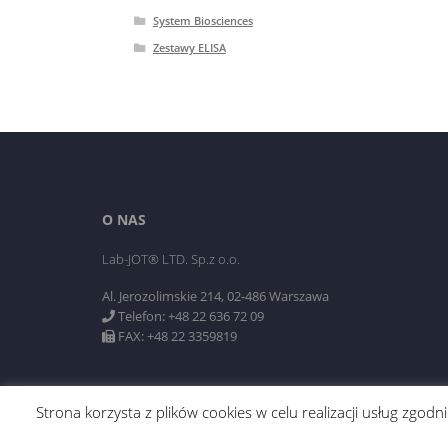
System Biosciences
Zestawy ELISA
O NAS
Lab-JOT® LTD. Sp.z o.o.
Al. Jerozolimskie 214, 02-486 Warszawa
Telefon: +48 22 636 72 09
FAX: +48 22 3359819
Strona korzysta z plików cookies w celu realizacji usług zgo