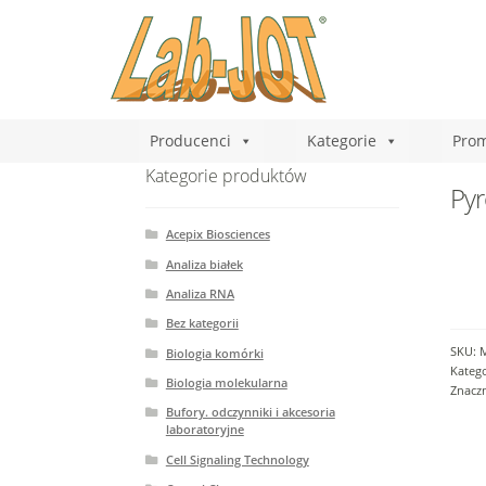
Producenci
Kategorie
Prom
Kategorie produktów
Pyr
Acepix Biosciences
Analiza białek
Analiza RNA
Bez kategorii
SKU:
Biologia komórki
Katego
Biologia molekularna
Znacz
Bufory. odczynniki i akcesoria
laboratoryjne
Cell Signaling Technology