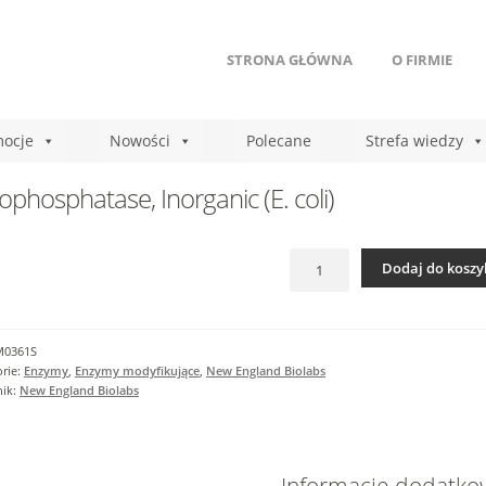
STRONA GŁÓWNA
O FIRMIE
ocje
Nowości
Polecane
Strefa wiedzy
ophosphatase, Inorganic (E. coli)
ilość
Dodaj do koszy
Pyrophosphatase,
Inorganic
(E.
coli)
M0361S
rie:
Enzymy
,
Enzymy modyfikujące
,
New England Biolabs
nik:
New England Biolabs