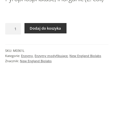
I
n
f
o
ilość
r
Dodaj do koszyka
Pyrophosphatase,
m
Inorganic
a
(E.
c
coli)
SKU:
M0361L
j
Kategorie:
Enzymy
,
Enzymy modyfikujące
,
New England Biolabs
e
Znacznik:
New England Biolabs
d
o
d
a
t
k
o
w
e