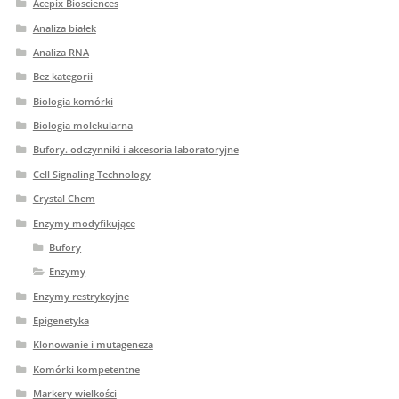
Acepix Biosciences
Analiza białek
Analiza RNA
Bez kategorii
Biologia komórki
Biologia molekularna
Bufory. odczynniki i akcesoria laboratoryjne
Cell Signaling Technology
Crystal Chem
Enzymy modyfikujące
Bufory
Enzymy
Enzymy restrykcyjne
Epigenetyka
Klonowanie i mutageneza
Komórki kompetentne
Markery wielkości