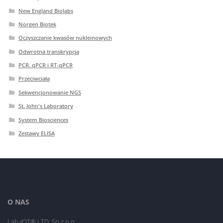
New England Biolabs
Norgen Biotek
Oczyszczanie kwasów nukleinowych
Odwrotna transkrypcja
PCR. qPCR i RT-qPCR
Przeciwciała
Sekwencjonowanie NGS
St. John's Laboratory
System Biosciences
Zestawy ELISA
O NAS
Lab-JOT® LTD. Sp.z o.o.