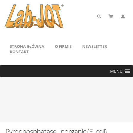
STRONA GŁÓWNA
O FIRMIE
NEWSLETTER
KONTAKT
MENU
Pyrophosphatase, Inorganic (E. coli)