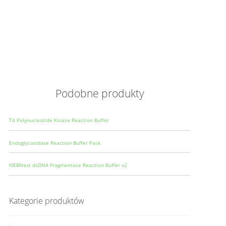
Opis
Wielkoś
Produce
Podobne produkty
T4 Polynucleotide Kinase Reaction Buffer
Endoglycosidase Reaction Buffer Pack
NEBNext dsDNA Fragmentase Reaction Buffer v2
Kategorie produktów