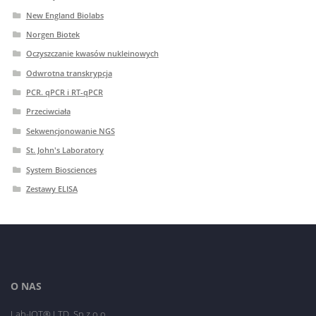
New England Biolabs
Norgen Biotek
Oczyszczanie kwasów nukleinowych
Odwrotna transkrypcja
PCR. qPCR i RT-qPCR
Przeciwciała
Sekwencjonowanie NGS
St. John's Laboratory
System Biosciences
Zestawy ELISA
O NAS
Lab-JOT® LTD. Sp.z o.o.