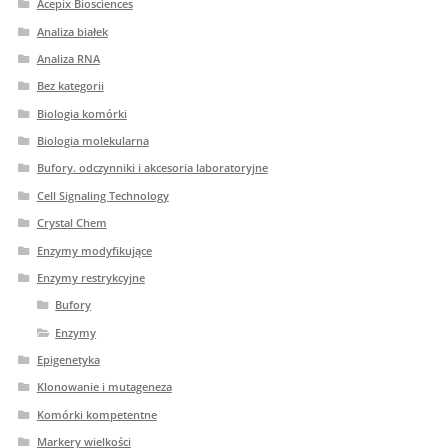
Acepix Biosciences
Analiza białek
Analiza RNA
Bez kategorii
Biologia komórki
Biologia molekularna
Bufory. odczynniki i akcesoria laboratoryjne
Cell Signaling Technology
Crystal Chem
Enzymy modyfikujące
Enzymy restrykcyjne
Bufory
Enzymy
Epigenetyka
Klonowanie i mutageneza
Komórki kompetentne
Markery wielkości