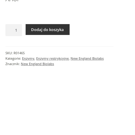
I
n
f
o
ilość
r
Dodaj do koszyka
XhoI
m
a
c
SKU:
R0146S
j
Kategorie:
Enzymy
,
Enzymy restrykcyjne
,
New England Biolabs
e
Znacznik:
New England Biolabs
d
o
d
a
t
k
o
w
e