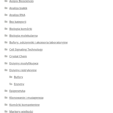
Acepix Biosciences
Analiza białek
Analiza RNA
Bez kategorii
Biologia komórki
Biologia molekularna
Bufory. odczynniki i akcesoria laboratoryjne
Cell Signaling Technology
Crystal Chem
Enzymy modyfikujące
Enzymy restrykcyjne
Bufory
Enzymy
Epigenetyka
Klonowanie i mutageneza
Komórki kompetentne
Markery wielkości