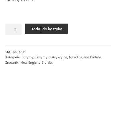
I
n
f
o
ilość
r
Dodaj do koszyka
XhoI,
m
conc.
a
c
SKU:
R0146M
j
Kategorie:
Enzymy
,
Enzymy restrykcyjne
,
New England Biolabs
e
Znacznik:
New England Biolabs
d
o
d
a
t
k
o
w
e