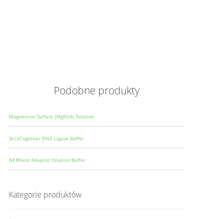
Opis
Wielkoś
Produce
Podobne produkty
Magnesium Sulfate (MgSO4) Solution
StickTogether DNA Ligase Buffer
NEBNext Adaptor Dilution Buffer
Kategorie produktów