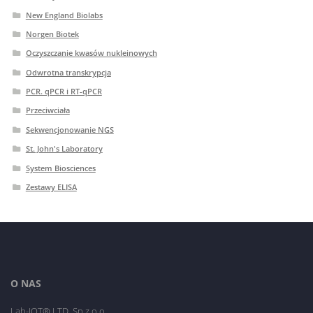
New England Biolabs
Norgen Biotek
Oczyszczanie kwasów nukleinowych
Odwrotna transkrypcja
PCR. qPCR i RT-qPCR
Przeciwciała
Sekwencjonowanie NGS
St. John's Laboratory
System Biosciences
Zestawy ELISA
O NAS
Lab-JOT® LTD. Sp.z o.o.