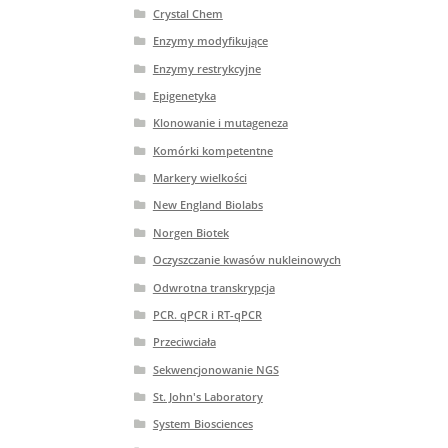
Crystal Chem
Enzymy modyfikujące
Enzymy restrykcyjne
Epigenetyka
Klonowanie i mutageneza
Komórki kompetentne
Markery wielkości
New England Biolabs
Norgen Biotek
Oczyszczanie kwasów nukleinowych
Odwrotna transkrypcja
PCR. qPCR i RT-qPCR
Przeciwciała
Sekwencjonowanie NGS
St. John's Laboratory
System Biosciences