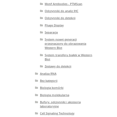
Motif Antibodies - PTMScan
Odczynniki do analiz IHC
Odczynniki do detekcji
Phage Display
Separacja
System nowej generacji
przeznaczony do obrazowania
Western Blot
System transferu białek w Western
Blot
Zestawy do detekcji
Analiza RNA
Bez kategorii
Biologia komórki
Biologia molekularna
Bufory. odczynniki i akcesoria
laboratoryjne
Cell Signaling Technology