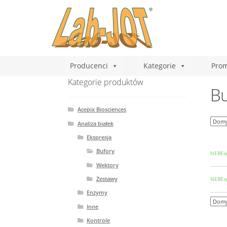
Producenci
Kategorie
Prom
Kategorie produktów
Bu
Acepix Biosciences
Analiza białek
Ekspresja
Bufory
NEBExp
Wektory
Zestawy
NEBExp
Enzymy
Inne
Kontrole