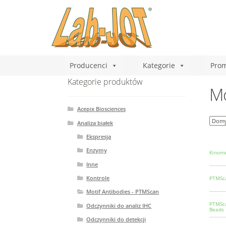
Producenci
Kategorie
Prom
Kategorie produktów
Mo
Acepix Biosciences
Analiza białek
Ekspresja
Enzymy
KinomeV
Inne
Kontrole
PTMSca
Motif Antibodies - PTMScan
PTMSca
Odczynniki do analiz IHC
Beads
Odczynniki do detekcji