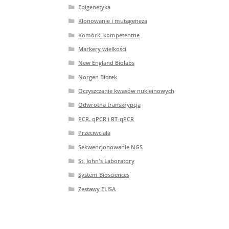
Epigenetyka
Klonowanie i mutageneza
Komórki kompetentne
Markery wielkości
New England Biolabs
Norgen Biotek
Oczyszczanie kwasów nukleinowych
Odwrotna transkrypcja
PCR. qPCR i RT-qPCR
Przeciwciała
Sekwencjonowanie NGS
St. John's Laboratory
System Biosciences
Zestawy ELISA