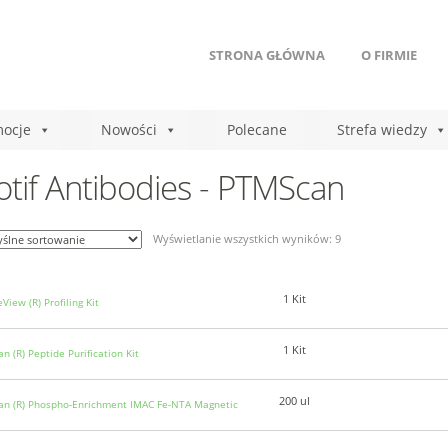
STRONA GŁÓWNA
O FIRMIE
ocje
Nowości
Polecane
Strefa wiedzy
tif Antibodies - PTMScan
Wyświetlanie wszystkich wyników: 9
1 Kit
iew (R) Profiling Kit
1 Kit
n (R) Peptide Purification Kit
200 ul
n (R) Phospho-Enrichment IMAC Fe-NTA Magnetic