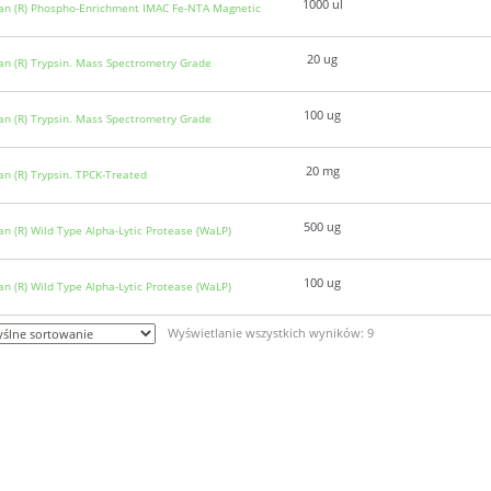
1000 ul
n (R) Phospho-Enrichment IMAC Fe-NTA Magnetic
20 ug
n (R) Trypsin. Mass Spectrometry Grade
100 ug
n (R) Trypsin. Mass Spectrometry Grade
20 mg
n (R) Trypsin. TPCK-Treated
500 ug
n (R) Wild Type Alpha-Lytic Protease (WaLP)
100 ug
n (R) Wild Type Alpha-Lytic Protease (WaLP)
Wyświetlanie wszystkich wyników: 9