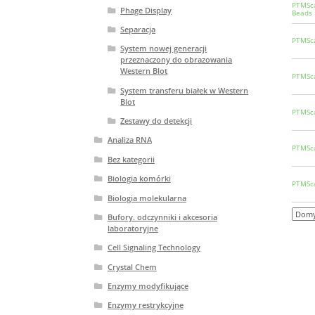
PTMSca
Phage Display
Beads
Separacja
PTMSca
System nowej generacji
przeznaczony do obrazowania
Western Blot
PTMSca
System transferu białek w Western
Blot
PTMSca
Zestawy do detekcji
Analiza RNA
PTMSca
Bez kategorii
Biologia komórki
PTMSca
Biologia molekularna
Bufory. odczynniki i akcesoria
laboratoryjne
Cell Signaling Technology
Crystal Chem
Enzymy modyfikujące
Enzymy restrykcyjne