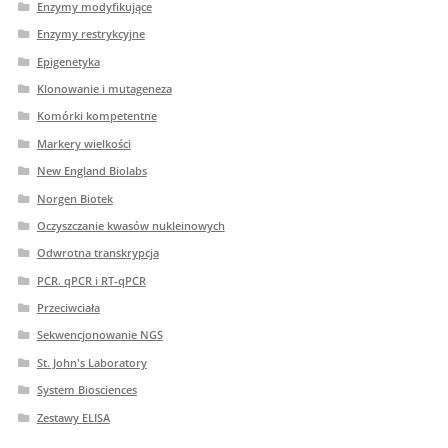
Enzymy modyfikujące
Enzymy restrykcyjne
Epigenetyka
Klonowanie i mutageneza
Komórki kompetentne
Markery wielkości
New England Biolabs
Norgen Biotek
Oczyszczanie kwasów nukleinowych
Odwrotna transkrypcja
PCR. qPCR i RT-qPCR
Przeciwciała
Sekwencjonowanie NGS
St. John's Laboratory
System Biosciences
Zestawy ELISA