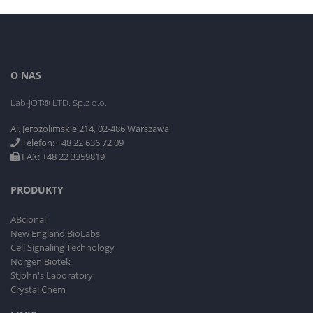
O NAS
Lab-JOT® LTD. Sp.z o.o.
Al. Jerozolimskie 214, 02-486 Warszawa
Telefon: +48 22 636 72 09
FAX: +48 22 3359819
PRODUKTY
ABclonal
New England BioLabs
Cell Signaling Technology
Norgen Biotek
StJohn's Laboratory
Crystal Chem