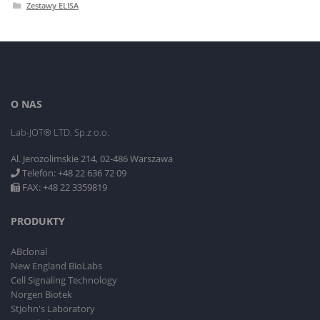
Zestawy ELISA
O NAS
Lab-JOT® LTD. Sp.z o.o.
Al. Jerozolimskie 214, 02-486 Warszawa
Telefon: +48 22 636 72 09
FAX: +48 22 3359819
PRODUKTY
ABclonal
New England BioLabs
Cell Signaling Technology
Norgen Biotek
StJohn's Laboratory