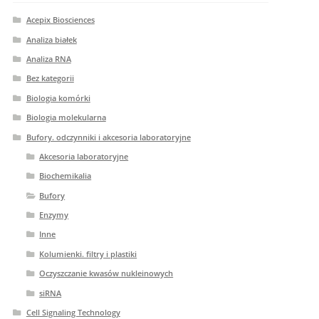
Acepix Biosciences
Analiza białek
Analiza RNA
Bez kategorii
Biologia komórki
Biologia molekularna
Bufory. odczynniki i akcesoria laboratoryjne
Akcesoria laboratoryjne
Biochemikalia
Bufory
Enzymy
Inne
Kolumienki. filtry i plastiki
Oczyszczanie kwasów nukleinowych
siRNA
Cell Signaling Technology