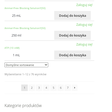
Zaloguj się!
Animal-Free Blocking Solution†(5X)
25 mL
Dodaj do koszyka
Zaloguj się!
Animal-Free Blocking Solution†(5X)
250 ml
Dodaj do koszyka
Zaloguj się!
ATP (10 mM)
1 mL
Dodaj do koszyka
Wyświetlanie 1–12 z 76 wyników
1
2
3
4
5
6
7
Kategorie produktów