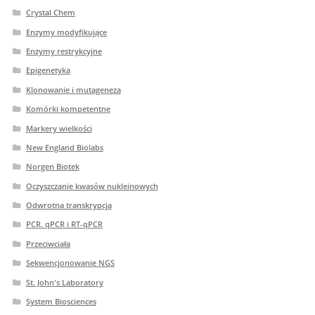
Crystal Chem
Enzymy modyfikujące
Enzymy restrykcyjne
Epigenetyka
Klonowanie i mutageneza
Komórki kompetentne
Markery wielkości
New England Biolabs
Norgen Biotek
Oczyszczanie kwasów nukleinowych
Odwrotna transkrypcja
PCR. qPCR i RT-qPCR
Przeciwciała
Sekwencjonowanie NGS
St. John's Laboratory
System Biosciences