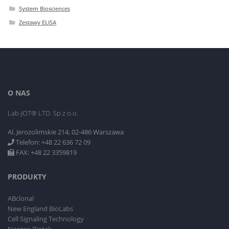
System Biosciences
Zestawy ELISA
O NAS
Lab-JOT® LTD. Sp.z o.o.
Al. Jerozolimskie 214, 02-486 Warszawa
Telefon: +48 22 636 72 09
FAX: +48 22 3359819
PRODUKTY
ABclonal
New England BioLabs
Cell Signaling Technology