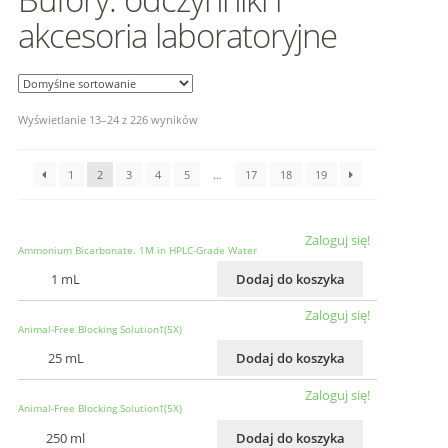
akcesoria laboratoryjne
Wyświetlanie 13–24 z 226 wyników
1
2
3
4
5
…
17
18
19
Zaloguj się!
Ammonium Bicarbonate. 1M in HPLC-Grade Water
1 mL
Dodaj do koszyka
Zaloguj się!
Animal-Free Blocking Solution†(5X)
25 mL
Dodaj do koszyka
Zaloguj się!
Animal-Free Blocking Solution†(5X)
250 ml
Dodaj do koszyka