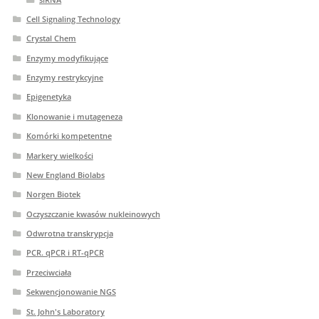
Cell Signaling Technology
Crystal Chem
Enzymy modyfikujące
Enzymy restrykcyjne
Epigenetyka
Klonowanie i mutageneza
Komórki kompetentne
Markery wielkości
New England Biolabs
Norgen Biotek
Oczyszczanie kwasów nukleinowych
Odwrotna transkrypcja
PCR. qPCR i RT-qPCR
Przeciwciała
Sekwencjonowanie NGS
St. John's Laboratory