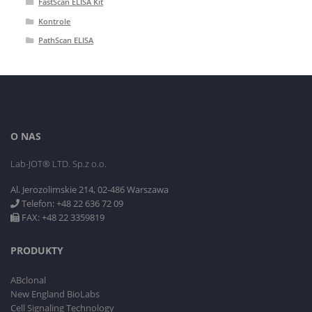
FastScan ELISA Kit
Kontrole
PathScan ELISA
O NAS
Lab-JOT® LTD. Sp.z o.o.
Al. Jerozolimskie 214, 02-486 Warszawa
Telefon: +48 22 636 72 09
FAX: +48 22 3359819
PRODUKTY
ABclonal
New England BioLabs
Cell Signaling Technology