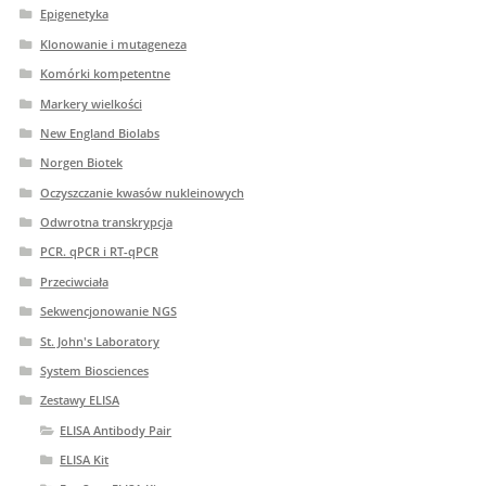
Epigenetyka
Klonowanie i mutageneza
Komórki kompetentne
Markery wielkości
New England Biolabs
Norgen Biotek
Oczyszczanie kwasów nukleinowych
Odwrotna transkrypcja
PCR. qPCR i RT-qPCR
Przeciwciała
Sekwencjonowanie NGS
St. John's Laboratory
System Biosciences
Zestawy ELISA
ELISA Antibody Pair
ELISA Kit