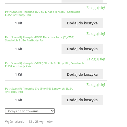
Zaloguj się!
PathScan (R) Phospho-p70 S6 Kinase (Thr389) Sandwich
ELISA Antibody Pair
1 Kit
Dodaj do koszyka
Zaloguj się!
PathScan (R) Phospho-PDGF Receptor beta (Tyr751)
Sandwich ELISA Antibody Pair
1 Kit
Dodaj do koszyka
Zaloguj się!
PathScan (R) Phospho-SAPK/JNK (Thr183/Tyr185) Sandwich
ELISA Antibody Pair
1 Kit
Dodaj do koszyka
Zaloguj się!
PathScan (R) Phospho-Src (Tyr416) Sandwich ELISA
Antibody Pair
1 Kit
Dodaj do koszyka
Wyświetlanie 1–12 z 23 wyników