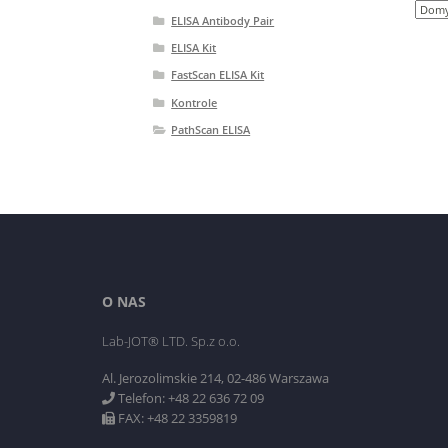
ELISA Antibody Pair
ELISA Kit
FastScan ELISA Kit
Kontrole
PathScan ELISA
O NAS
Lab-JOT® LTD. Sp.z o.o.
Al. Jerozolimskie 214, 02-486 Warszawa
Telefon: +48 22 636 72 09
FAX: +48 22 3359819