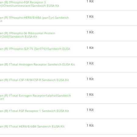
1 Kit
an (R) †Phospho-FGF Receptor 3
r)†Chemiluminescent†Sandwich ELISA Kit
1 Kit
an (R) †Phospho-HER4/ErbB4 (panTyr) Sandwich
it
1 Kit
an (R) †Phospho-S6 Ribosomal Protein
0/244)†Sandwich ELISA Kit
1 Kit
an (R) †Phospho-SLP-76 (Ser376)†Sandwich ELISA
1 Kit
an (R) †Total Androgen Receptor Sandwich ELISA Kit
1 Kit
an (R) †Total CSF-1R/M-CSF-R Sandwich ELISA Kit
1 Kit
an (R) †Total Estrogen Receptor†alpha†Sandwich
it†
1 Kit
an (R) †Total FGF Receptor 1 Sandwich ELISA Kit
1 Kit
an (R) †Total HER4/ErbB4 Sandwich ELISA Kit