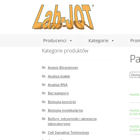
Producenci
Kategorie
Prom
Kategorie produktów
Pa
Acepix Biosciences
Analiza białek
Analiza RNA
Bez kategorii
PathSc
Biologia komórki
Biologia molekularna
PathSc
ELISA K
Bufory. odczynniki i akcesoria
laboratoryjne
PathSc
ELISA K
Cell Signaling Technology