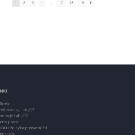
1
2
3
4
…
17
18
19
INKI
firmie
refa wiedzy Lab-JOT
omocje Lab-JOT
erty pracy
DO i Polityka prywatności
gnalista