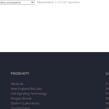
Wyświetlanie 1–12 z 227 wyników
PRODUKTY
L
ABclonal
O 
New England BioLabs
St
Cell Signaling Technology
Pr
Norgen Biotek
Of
StJohn's Laboratory
RO
Crystal Chem
Sy