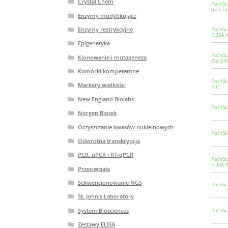
Crystal Chem
PathSc
(panTy
Enzymy modyfikujące
Enzymy restrykcyjne
PathSc
ELISA K
Epigenetyka
PathSc
Klonowanie i mutageneza
(Ser24
Komórki kompetentne
PathSc
Markery wielkości
Kit†
New England Biolabs
PathSc
Norgen Biotek
Oczyszczanie kwasów nukleinowych
PathSc
Odwrotna transkrypcja
PCR. qPCR i RT-qPCR
PathSc
ELISA K
Przeciwciała
Sekwencjonowanie NGS
PathSc
St. John's Laboratory
System Biosciences
PathSc
Zestawy ELISA