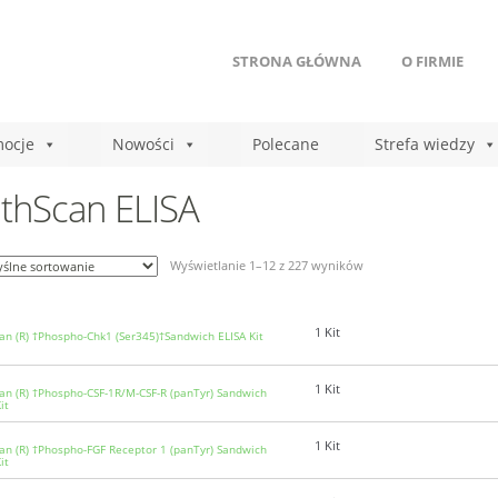
STRONA GŁÓWNA
O FIRMIE
ocje
Nowości
Polecane
Strefa wiedzy
thScan ELISA
Wyświetlanie 1–12 z 227 wyników
1 Kit
an (R) †Phospho-Chk1 (Ser345)†Sandwich ELISA Kit
1 Kit
an (R) †Phospho-CSF-1R/M-CSF-R (panTyr) Sandwich
it
1 Kit
an (R) †Phospho-FGF Receptor 1 (panTyr) Sandwich
it