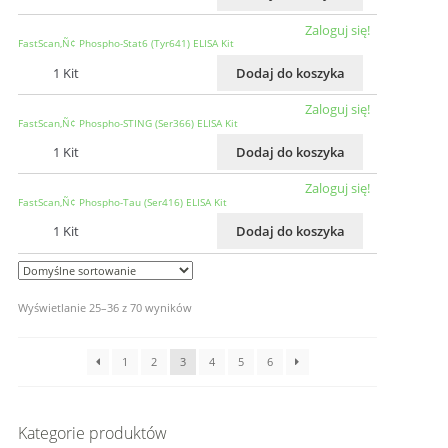
Zaloguj się!
FastScan‚Ñ¢ Phospho-Stat6 (Tyr641) ELISA Kit
1 Kit
Dodaj do koszyka
Zaloguj się!
FastScan‚Ñ¢ Phospho-STING (Ser366) ELISA Kit
1 Kit
Dodaj do koszyka
Zaloguj się!
FastScan‚Ñ¢ Phospho-Tau (Ser416) ELISA Kit
1 Kit
Dodaj do koszyka
Wyświetlanie 25–36 z 70 wyników
1
2
3
4
5
6
Kategorie produktów