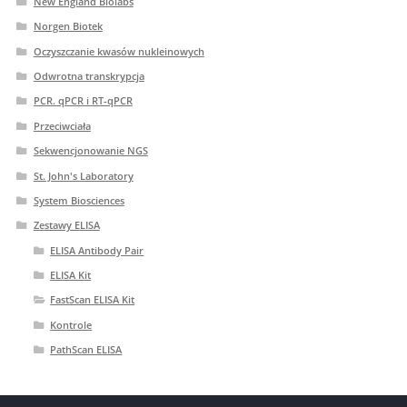
New England Biolabs
Norgen Biotek
Oczyszczanie kwasów nukleinowych
Odwrotna transkrypcja
PCR. qPCR i RT-qPCR
Przeciwciała
Sekwencjonowanie NGS
St. John's Laboratory
System Biosciences
Zestawy ELISA
ELISA Antibody Pair
ELISA Kit
FastScan ELISA Kit
Kontrole
PathScan ELISA