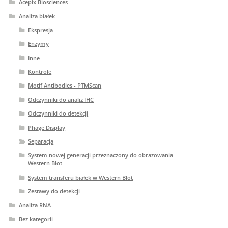
Acepix Biosciences
Analiza białek
Ekspresja
Enzymy
Inne
Kontrole
Motif Antibodies - PTMScan
Odczynniki do analiz IHC
Odczynniki do detekcji
Phage Display
Separacja
System nowej generacji przeznaczony do obrazowania
Western Blot
System transferu białek w Western Blot
Zestawy do detekcji
Analiza RNA
Bez kategorii