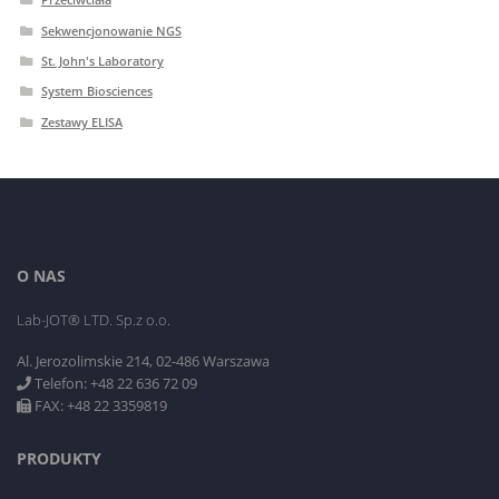
Sekwencjonowanie NGS
St. John's Laboratory
System Biosciences
Zestawy ELISA
O NAS
Lab-JOT® LTD. Sp.z o.o.
Al. Jerozolimskie 214, 02-486 Warszawa
Telefon: +48 22 636 72 09
FAX: +48 22 3359819
PRODUKTY