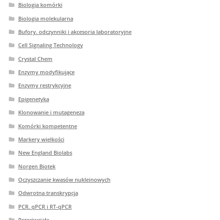
Biologia komórki
Biologia molekularna
Bufory. odczynniki i akcesoria laboratoryjne
Cell Signaling Technology
Crystal Chem
Enzymy modyfikujące
Enzymy restrykcyjne
Epigenetyka
Klonowanie i mutageneza
Komórki kompetentne
Markery wielkości
New England Biolabs
Norgen Biotek
Oczyszczanie kwasów nukleinowych
Odwrotna transkrypcja
PCR. qPCR i RT-qPCR
Przeciwciała