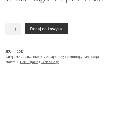
I
n
f
o
ilość
r
Dodaj do koszyka
12-
m
Tube
a
Magnetic
c
Separation
SKU:
14654S
j
Rack
Kategorie:
Analiza białek
,
Cell Signaling Technology
,
Separacja
e
Znacznik:
Cell Signaling Technology
d
o
d
a
t
k
o
w
e