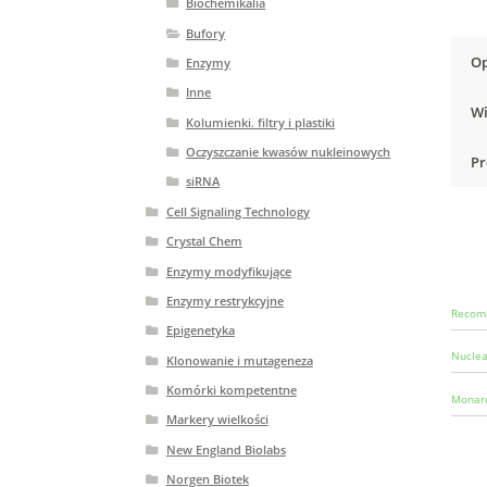
Biochemikalia
Bufory
Op
Enzymy
Inne
Wi
Kolumienki. filtry i plastiki
Oczyszczanie kwasów nukleinowych
Pr
siRNA
Cell Signaling Technology
Crystal Chem
Enzymy modyfikujące
Enzymy restrykcyjne
Recomb
Epigenetyka
Nuclea
Klonowanie i mutageneza
Komórki kompetentne
Monarc
Markery wielkości
New England Biolabs
Norgen Biotek