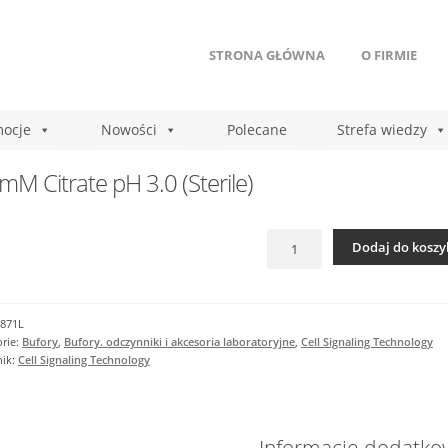
STRONA GŁÓWNA
O FIRMIE
ocje
Nowości
Polecane
Strefa wiedzy
mM Citrate pH 3.0 (Sterile)
ilość
Dodaj do koszy
20
mM
Citrate
pH
871L
3.0
rie:
Bufory
,
Bufory. odczynniki i akcesoria laboratoryjne
,
Cell Signaling Technology
(Sterile)
nik:
Cell Signaling Technology