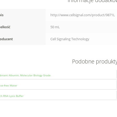
Informacje dodatk
is
http://www.cellsignal.com/product/9871L
elkość
50 mL
oducent
Cell Signaling Technology
Podobne produkt
inant Albumin, Molecular Biology Grade
se-free Water
h RNA Lysis Buffer