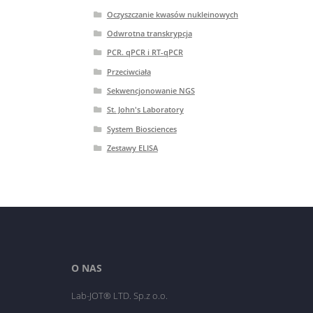
Oczyszczanie kwasów nukleinowych
Odwrotna transkrypcja
PCR. qPCR i RT-qPCR
Przeciwciała
Sekwencjonowanie NGS
St. John's Laboratory
System Biosciences
Zestawy ELISA
O NAS
Lab-JOT® LTD. Sp.z o.o.