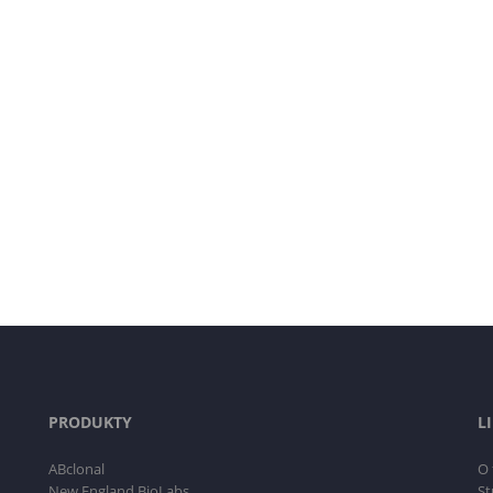
PRODUKTY
L
ABclonal
O 
New England BioLabs
St