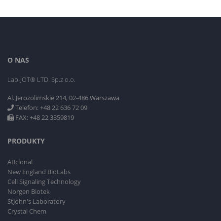
O NAS
Lab-JOT® LTD. Sp.z o.o.
Al. Jerozolimskie 214, 02-486 Warszawa
Telefon: +48 22 636 72 09
FAX: +48 22 3359819
PRODUKTY
ABclonal
New England BioLabs
Cell Signaling Technology
Norgen Biotek
StJohn's Laboratory
Crystal Chem