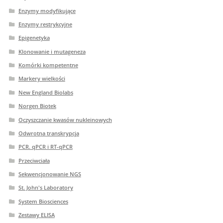
Enzymy modyfikujące
Enzymy restrykcyjne
Epigenetyka
Klonowanie i mutageneza
Komórki kompetentne
Markery wielkości
New England Biolabs
Norgen Biotek
Oczyszczanie kwasów nukleinowych
Odwrotna transkrypcja
PCR. qPCR i RT-qPCR
Przeciwciała
Sekwencjonowanie NGS
St. John's Laboratory
System Biosciences
Zestawy ELISA