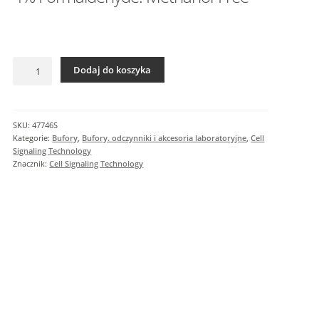
I
n
f
o
ilość
r
Dodaj do koszyka
4%
m
Formaldehyde.
a
Methanol-
c
Free
SKU:
47746S
j
Kategorie:
Bufory
,
Bufory. odczynniki i akcesoria laboratoryjne
,
Cell
e
Signaling Technology
Znacznik:
Cell Signaling Technology
d
o
d
a
t
k
o
w
e