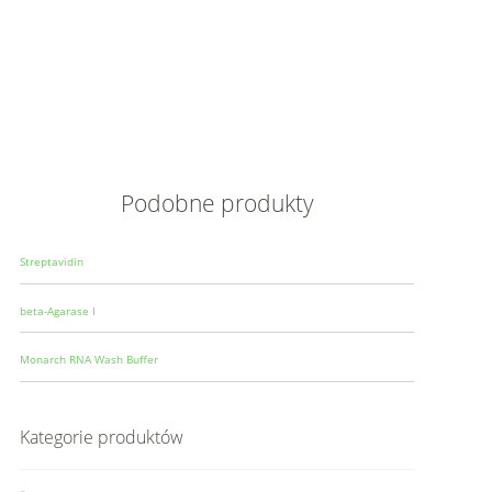
Opis
Wielkoś
Produce
Podobne produkty
Streptavidin
beta-Agarase I
Monarch RNA Wash Buffer
Kategorie produktów