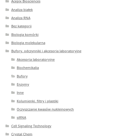
Acepix Biosciences
Analiza białek
Analiza RNA
Bez kategorii
Biologia komórki
Biologia molekularna
Bufory. odczynniki i akcesoria laboratoryjne
Akcesoria laboratoryjne
Biochemikalia
Bufory
Enzymy
Inne
Kolumienki. filtry i plastiki
Oczyszczanie kwasów nukleinowych
siRNA
Cell Signaling Technology
Crystal Chem