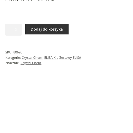
I
n
f
o
ilość
r
Dodaj do koszyka
Albumin
m
ELISA
a
Kit
c
SKU:
80695
j
Kategorie:
Crystal Chem
,
ELISA Kit
,
Zestawy ELISA
e
Znacznik:
Crystal Chem
d
o
d
a
t
k
o
w
e