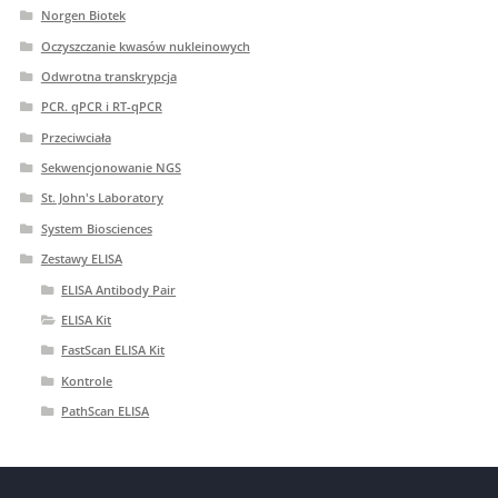
Norgen Biotek
Oczyszczanie kwasów nukleinowych
Odwrotna transkrypcja
PCR. qPCR i RT-qPCR
Przeciwciała
Sekwencjonowanie NGS
St. John's Laboratory
System Biosciences
Zestawy ELISA
ELISA Antibody Pair
ELISA Kit
FastScan ELISA Kit
Kontrole
PathScan ELISA