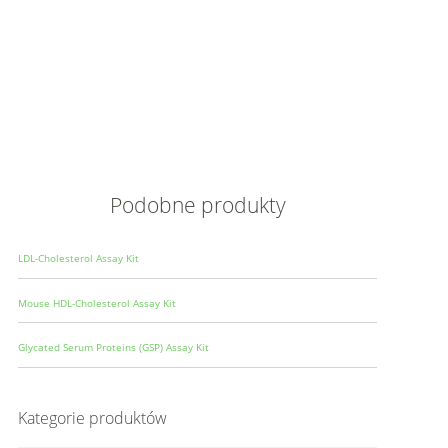
Opis
Wielkoś
Produce
Podobne produkty
LDL-Cholesterol Assay Kit
Mouse HDL-Cholesterol Assay Kit
Glycated Serum Proteins (GSP) Assay Kit
Kategorie produktów