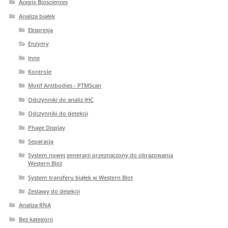
Acepix Biosciences
Analiza białek
Ekspresja
Enzymy
Inne
Kontrole
Motif Antibodies - PTMScan
Odczynniki do analiz IHC
Odczynniki do detekcji
Phage Display
Separacja
System nowej generacji przeznaczony do obrazowania
Western Blot
System transferu białek w Western Blot
Zestawy do detekcji
Analiza RNA
Bez kategorii