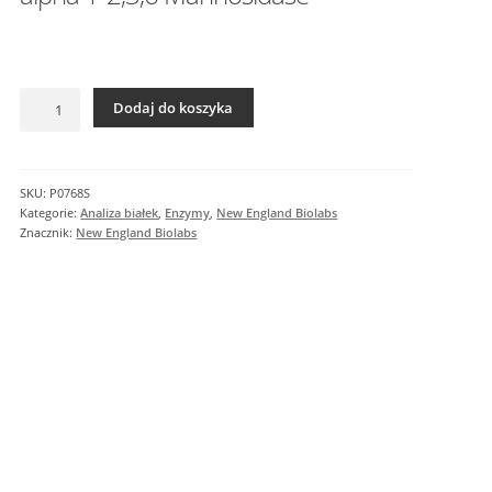
I
n
f
o
ilość
r
Dodaj do koszyka
alpha
m
1-
a
2,3,6
c
Mannosidase
SKU:
P0768S
j
Kategorie:
Analiza białek
,
Enzymy
,
New England Biolabs
e
Znacznik:
New England Biolabs
d
o
d
a
t
k
o
w
e