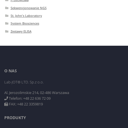
Sekwencjonowanie NGS
St. John's Laboratory
System Biosciences
Zestawy ELISA
O NAS
Lab-JOT® LTD. Sp.z o.o.
Al. Jerozolimskie 214, 02-486 Warszawa
Telefon: +48 22 636 72 09
FAX: +48 22 3359819
PRODUKTY