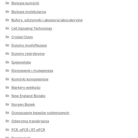
Biologia komórki
Biologia molekularna
Bufory. odczynniki i akcesoria laboratoryjne
Cell Signaling Technology
Crystal Chem
Enzymy modyfikujące
Enzymy restrykcyjne
Epigenetyka
Klonowanie i mutageneza
Komórki kompetentne
Markery wielkości
New England Biolabs
Norgen Biotek
Oczyszczanie kwasów nukleinowych
Odwrotna transkrypcja
PCR. qPCR i RT-qPCR
Przeciwciała