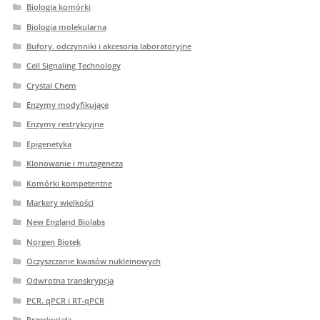
Biologia komórki
Biologia molekularna
Bufory. odczynniki i akcesoria laboratoryjne
Cell Signaling Technology
Crystal Chem
Enzymy modyfikujące
Enzymy restrykcyjne
Epigenetyka
Klonowanie i mutageneza
Komórki kompetentne
Markery wielkości
New England Biolabs
Norgen Biotek
Oczyszczanie kwasów nukleinowych
Odwrotna transkrypcja
PCR. qPCR i RT-qPCR
Przeciwciała