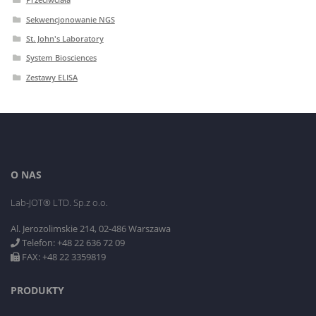
Sekwencjonowanie NGS
St. John's Laboratory
System Biosciences
Zestawy ELISA
O NAS
Lab-JOT® LTD. Sp.z o.o.
Al. Jerozolimskie 214, 02-486 Warszawa
Telefon: +48 22 636 72 09
FAX: +48 22 3359819
PRODUKTY