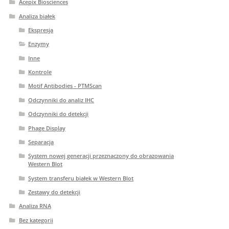
Acepix Biosciences
Analiza białek
Ekspresja
Enzymy
Inne
Kontrole
Motif Antibodies - PTMScan
Odczynniki do analiz IHC
Odczynniki do detekcji
Phage Display
Separacja
System nowej generacji przeznaczony do obrazowania
Western Blot
System transferu białek w Western Blot
Zestawy do detekcji
Analiza RNA
Bez kategorii