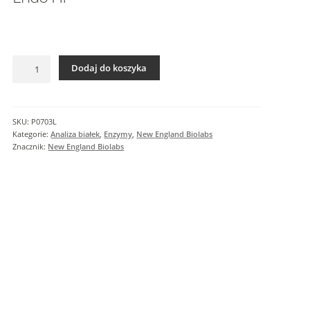
I
n
f
o
ilość
r
Dodaj do koszyka
Endo
m
Hf
a
c
SKU:
P0703L
j
Kategorie:
Analiza białek
,
Enzymy
,
New England Biolabs
e
Znacznik:
New England Biolabs
d
o
d
a
t
k
o
w
e