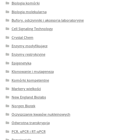
Biologia komórki
Biologia molekularna
Bufory. odczynniki i akcesoria laboratoryjne
Cell Signaling Technology
Crystal Chem
Enzymy modyfikujące
Enzymy restrykcyjne
Epigenetyka
Klonowanie i mutageneza
Komórki kompetentne
Markery wielkości
New England Biolabs
Norgen Biotek
Oczyszczanie kwasów nukleinowych
Odwrotna transkrypcja
PCR. qPCR i RT-qPCR
Przeciwciała