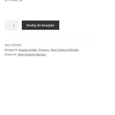
I
n
f
o
ilość
r
Dodaj do koszyka
Endo
m
S
a
c
SKU:
P0741S
j
Kategorie:
Analiza białek
,
Enzymy
,
New England Biolabs
e
Znacznik:
New England Biolabs
d
o
d
a
t
k
o
w
e