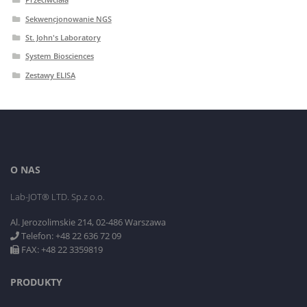
Sekwencjonowanie NGS
St. John's Laboratory
System Biosciences
Zestawy ELISA
O NAS
Lab-JOT® LTD. Sp.z o.o.
Al. Jerozolimskie 214, 02-486 Warszawa
Telefon: +48 22 636 72 09
FAX: +48 22 3359819
PRODUKTY