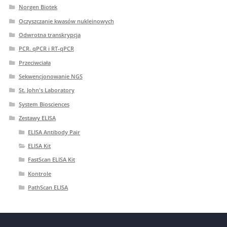
Norgen Biotek
Oczyszczanie kwasów nukleinowych
Odwrotna transkrypcja
PCR. qPCR i RT-qPCR
Przeciwciała
Sekwencjonowanie NGS
St. John's Laboratory
System Biosciences
Zestawy ELISA
ELISA Antibody Pair
ELISA Kit
FastScan ELISA Kit
Kontrole
PathScan ELISA