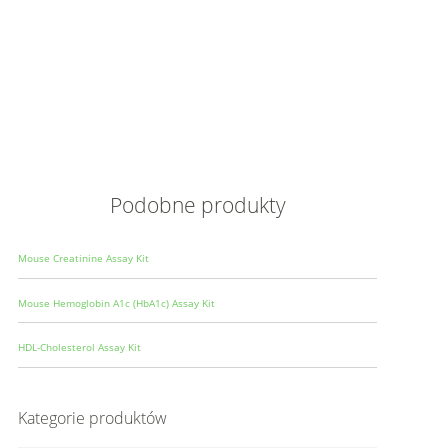
Opis
Wielkoś
Produce
Podobne produkty
Mouse Creatinine Assay Kit
Mouse Hemoglobin A1c (HbA1c) Assay Kit
HDL-Cholesterol Assay Kit
Kategorie produktów