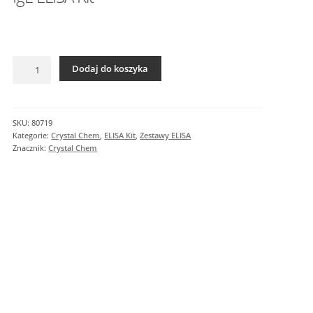
I
n
f
o
ilość
r
Dodaj do koszyka
IgE
m
ELISA
a
Kit
c
SKU:
80719
j
Kategorie:
Crystal Chem
,
ELISA Kit
,
Zestawy ELISA
e
Znacznik:
Crystal Chem
d
o
d
a
t
k
o
w
e