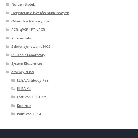
Norgen Biotek
Oczyszczanie kwasów nukleinowych
Odwrotna transkrypcja
PCR. qPCR i RT-qPCR
Przeciwciała
Sekwencjonowanie NGS
St. John's Laboratory
System Biosciences
Zestawy ELISA
ELISA Antibody Pair
ELISA Kit
FastScan ELISA Kit
Kontrole
PathScan ELISA