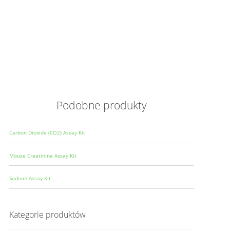
Opis
Wielkoś
Produce
Podobne produkty
Carbon Dioxide (CO2) Assay Kit
Mouse Creatinine Assay Kit
Sodium Assay Kit
Kategorie produktów