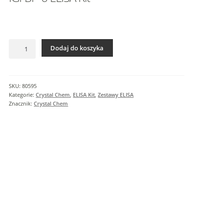
I
n
f
o
ilość
r
Dodaj do koszyka
IGFBP-
m
6
a
ELISA
c
Kit
SKU:
80595
j
Kategorie:
Crystal Chem
,
ELISA Kit
,
Zestawy ELISA
e
Znacznik:
Crystal Chem
d
o
d
a
t
k
o
w
e