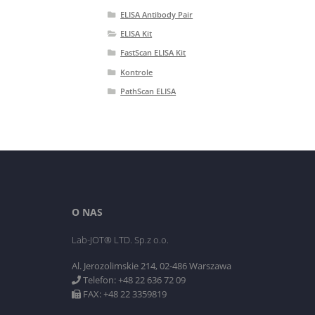
ELISA Antibody Pair
ELISA Kit
FastScan ELISA Kit
Kontrole
PathScan ELISA
O NAS
Lab-JOT® LTD. Sp.z o.o.
Al. Jerozolimskie 214, 02-486 Warszawa
Telefon: +48 22 636 72 09
FAX: +48 22 3359819