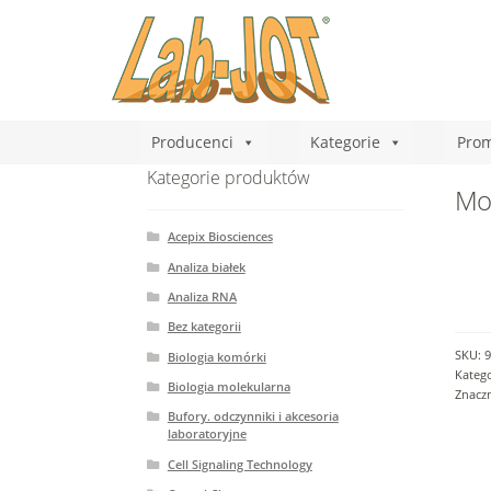
Producenci
Kategorie
Prom
Kategorie produktów
Mou
Acepix Biosciences
Analiza białek
Analiza RNA
Bez kategorii
SKU:
9
Biologia komórki
Katego
Biologia molekularna
Znacz
Bufory. odczynniki i akcesoria
laboratoryjne
Cell Signaling Technology