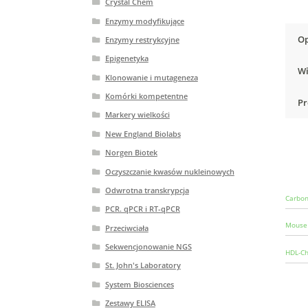
Crystal Chem
Enzymy modyfikujące
Op
Enzymy restrykcyjne
Epigenetyka
Wi
Klonowanie i mutageneza
Komórki kompetentne
Pr
Markery wielkości
New England Biolabs
Norgen Biotek
Oczyszczanie kwasów nukleinowych
Odwrotna transkrypcja
Carbon
PCR. qPCR i RT-qPCR
Mouse 
Przeciwciała
Sekwencjonowanie NGS
HDL-Ch
St. John's Laboratory
System Biosciences
Zestawy ELISA