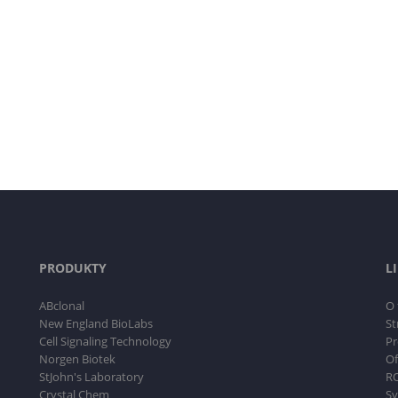
PRODUKTY
L
ABclonal
O 
New England BioLabs
St
Cell Signaling Technology
Pr
Norgen Biotek
Of
StJohn's Laboratory
RO
Crystal Chem
Sy