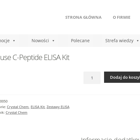
STRONA GŁÓWNA
O FIRMIE
ocje
Nowości
Polecane
Strefa wiedzy
se C-Peptide ELISA Kit
ilość
Dodaj do koszy
Mouse
C-
Peptide
ELISA
0050
Kit
rie:
Crystal Chem
,
ELISA Kit
,
Zestawy ELISA
nik:
Crystal Chem