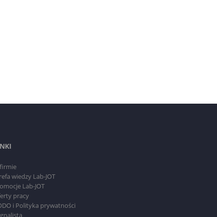
INKI
firmie
refa wiedzy Lab-JOT
omocje Lab-JOT
erty pracy
DO i Polityka prywatności
gnalista