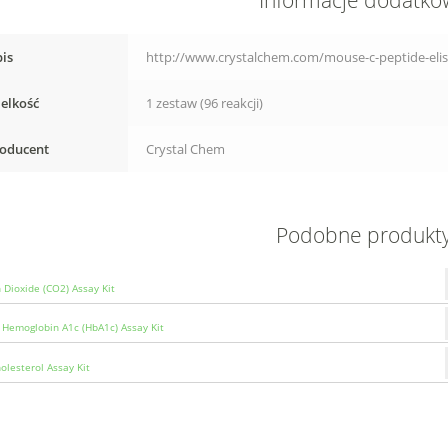
Informacje dodatk
is
http://www.crystalchem.com/mouse-c-peptide-elis
elkość
1 zestaw (96 reakcji)
oducent
Crystal Chem
Podobne produkt
 Dioxide (CO2) Assay Kit
Hemoglobin A1c (HbA1c) Assay Kit
olesterol Assay Kit